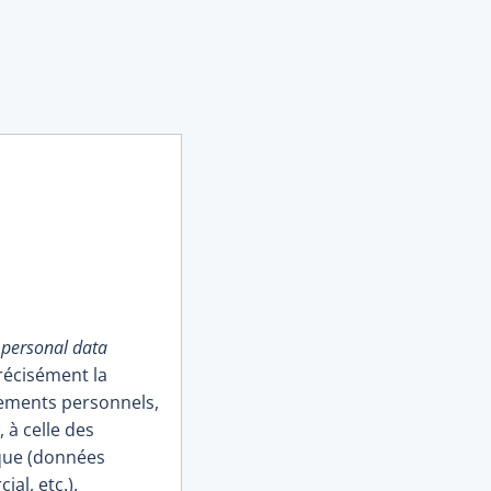
e
personal data
récisément la
nements personnels,
 à celle des
que (données
al, etc.).