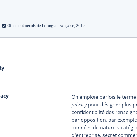
s
:
Office québécois de la langue française,
2019
ty
:
vacy
On emploie parfois le term
privacy
pour désigner plus p
confidentialité des renseig
par opposition, par exemple,
données de nature stratégi
d'entreprise, secret commerci