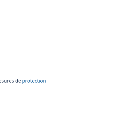
mesures de
protection
 s'ouvrira dans une nouvelle fenêtre.)