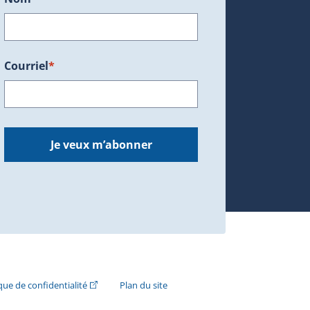
Courriel
*
dans une nouvelle fenêtre.)
Je veux m’abonner
n externe s'ouvrira dans une nouvelle fenêtre.)
(Cet hyperlien externe s'ouvrira dans une nouvelle fenê
ique de confidentialité
Plan du site