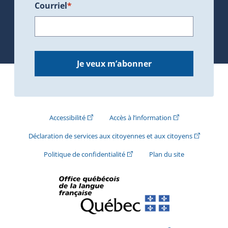
Courriel
*
Je veux m’abonner
(Cet hyperlien externe s'ouvrira dans une nouve
(Cet hyperlien exte
Accessibilité
Accès à l’information
(Cet hyperli
Déclaration de services aux citoyennes et aux citoyens
(Cet hyperlien externe s'ouvrira d
Politique de confidentialité
Plan du site