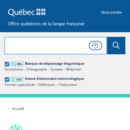
Passer à la recherche
Passer au contenu
Passer à la navigation
Nous joindre
Office québécois de la langue française
Rechercher dans tout le site
Lancer 
Consulter l'
Historique
de recherche
Grand dictionnaire terminologique
Banque de dépannage linguistique
Restreindre aux termes
Grammaire – Orthographe – Syntaxe – Rédaction
Grand dictionnaire terminologique
Termes spécialisés – Définitions – Traductions
Accueil