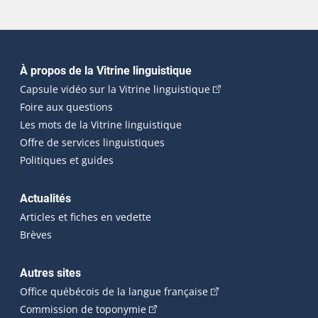
Navigation principale
À propos de la Vitrine linguistique
(Cet hyperlien externe
Capsule vidéo sur la Vitrine linguistique
Foire aux questions
Les mots de la Vitrine linguistique
Offre de services linguistiques
Politiques et guides
Actualités
Articles et fiches en vedette
Brèves
Autres sites
(Cet hyperlien externe 
Office québécois de la langue française
(Cet hyperlien externe s'ouvrira dan
Commission de toponymie