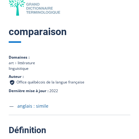
comparaison
Domaines
art
littérature
linguistique
Auteur
Office québécois de la langue française
Dernière mise à jour
2022
Accéder à la fiche en
anglais :
simile
:
Définition