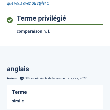
(Cet hyperlien externe s'ouvrira dans 
que vous avez du style!
:
Terme privilégié
comparaison
n. f.
Traductions
anglais
Auteur :
Office québécois de la langue française,
2022
:
Terme
simile