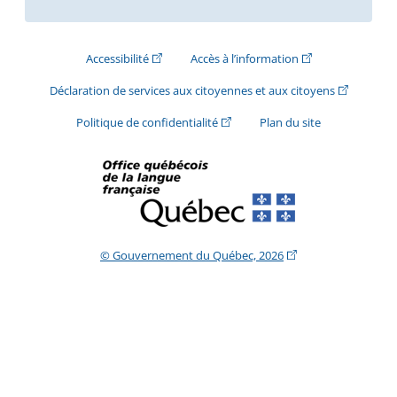
(Cet hyperlien externe s'ouvrira dans une nouve
(Cet hyperlien exte
Accessibilité
Accès à l’information
(Cet hyperli
Déclaration de services aux citoyennes et aux citoyens
(Cet hyperlien externe s'ouvrira d
Politique de confidentialité
Plan du site
(Cet hyperlien extern
© Gouvernement du Québec, 2026