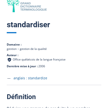
standardiser
Domaine
gestion
gestion de la qualité
Auteur
Office québécois de la langue française
Dernière mise à jour
2006
Accéder à la fiche en
anglais :
standardize
:
Définition