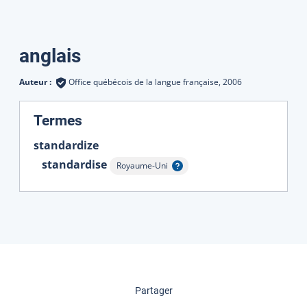
Traductions
anglais
Auteur :
Office québécois de la langue française,
2006
:
Termes
standardize
standardise
Royaume-Uni
Afficher l'infobulle
cette page
Partager