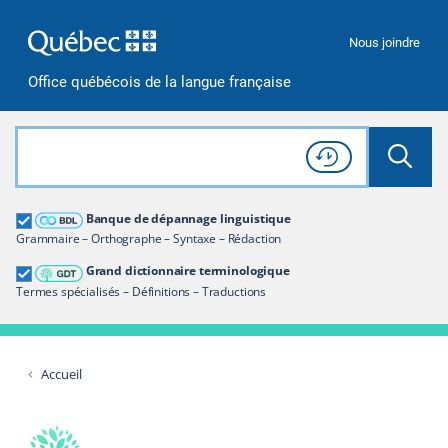
Passer à la recherche
Passer au contenu
Passer à la navigation
Nous joindre
Office québécois de la langue française
Rechercher dans tout le site
Lancer 
Consulter l'
Historique
de recherche
Grand dictionnaire terminologique
Banque de dépannage linguistique
Restreindre aux termes
Grammaire – Orthographe – Syntaxe – Rédaction
Grand dictionnaire terminologique
Termes spécialisés – Définitions – Traductions
Accueil