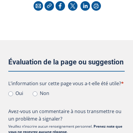
Copier l'adresse
Imprimer
Courriel
Facebook
X
LinkedIn
Évaluation de la page ou suggestion
L’information sur cette page vous a-t-elle été utile?
L’information sur cette page vous a-t-elle été utile?
*
Oui
Non
Avez-vous un commentaire à nous transmettre ou
un problème à signaler?
Veuillez n’inscrire aucun renseignement personnel.
Prenez note que
vous ne recevrez aucune réponse
.