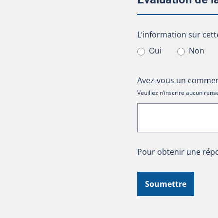
L’information sur cet
L’information sur cett
Oui
Non
Avez-vous un comment
Veuillez n’inscrire aucun re
Pour obtenir une répo
Soumettre