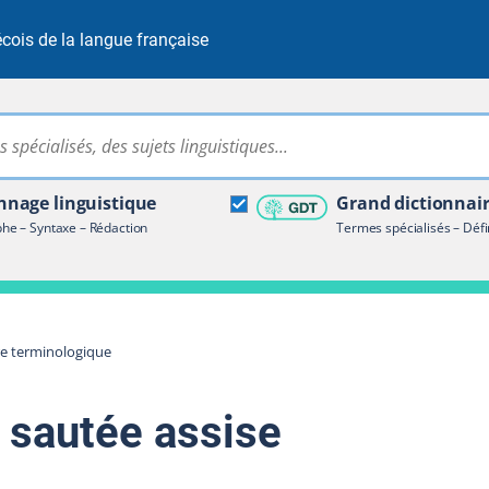
cois de la langue française
Rechercher dans tout le site
ire terminologique
nage linguistique
Grand dictionnai
e – Syntaxe – Rédaction
Termes spécialisés – Défi
re terminologique
 sautée assise