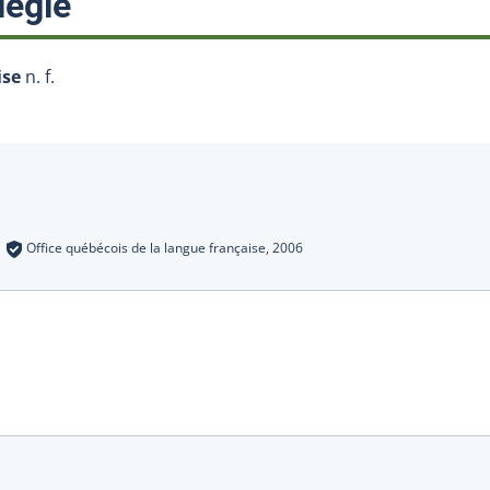
:
légié
ise
n. f.
s
:
Office québécois de la langue française,
2006