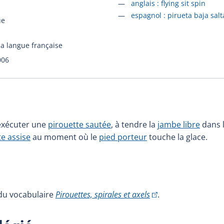
Accéder à la fiche en
anglais :
flying sit spin
Accéder à la fiche en
espagnol :
pirueta baja sal
ue
la langue française
006
 exécuter une
pirouette sautée
, à tendre la
jambe libre
dans l
te assise
au moment où le
pied porteur
touche la glace.
(Cet hyperlien extern
e du vocabulaire
Pirouettes, spirales et axels
.