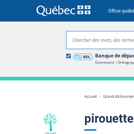
Passer à la recherche
Passer au contenu
Passer à la navigation
Office québé
Grand dictionna
Banque de dépan
Restreindre aux termes
Grammaire – Orthograph
Accueil
Grand dictionnai
pirouette