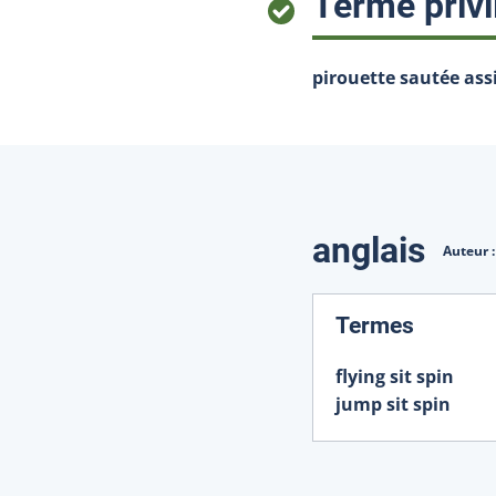
Terme privi
pirouette sautée ass
Traduction
anglais
Auteur 
:
Termes
flying sit spin
jump sit spin