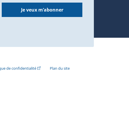
Je veux m’abonner
n externe s'ouvrira dans une nouvelle fenêtre.)
(Cet hyperlien externe s'ouvrira dans une nouvelle fenê
ique de confidentialité
Plan du site
e s'ouvrira dans une nouvelle fenêtre.)