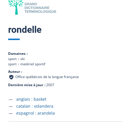
rondelle
Domaines
sport
ski
sport
matériel sportif
Auteur
Office québécois de la langue française
Dernière mise à jour
2007
Accéder à la fiche en
anglais :
basket
Accéder à la fiche en
catalan :
volandera
Accéder à la fiche en
espagnol :
arandela