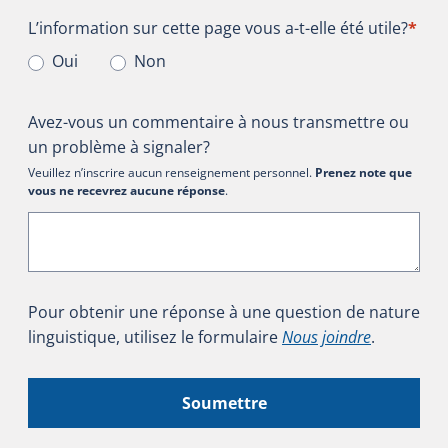
L’information sur cette page vous a-t-elle été utile?
L’information sur cette page vous a-t-elle été utile?
*
Oui
Non
Avez-vous un commentaire à nous transmettre ou
un problème à signaler?
Veuillez n’inscrire aucun renseignement personnel.
Prenez note que
vous ne recevrez aucune réponse
.
Pour obtenir une réponse à une question de nature
linguistique, utilisez le formulaire
Nous joindre
.
Soumettre