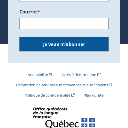
Courriel
*
Je veux m’abonner
(Cet hyperlien externe s'ouvrira dans une nouve
(Cet hyperlien exte
Accessibilité
Accès à l’information
(Cet hyperli
Déclaration de services aux citoyennes et aux citoyens
(Cet hyperlien externe s'ouvrira d
Politique de confidentialité
Plan du site