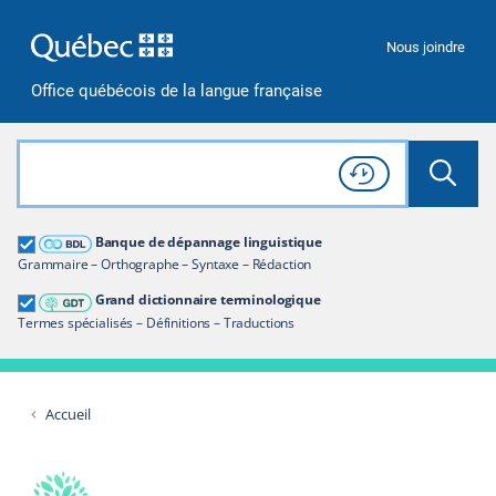
Passer à la recherche
Passer au contenu
Passer à la navigation
Nous joindre
Office québécois de la langue française
Rechercher dans tout le site
Lancer 
Consulter l'
Historique
de recherche
Grand dictionnaire terminologique
Banque de dépannage linguistique
Restreindre aux termes
Grammaire – Orthographe – Syntaxe – Rédaction
Grand dictionnaire terminologique
Termes spécialisés – Définitions – Traductions
Accueil