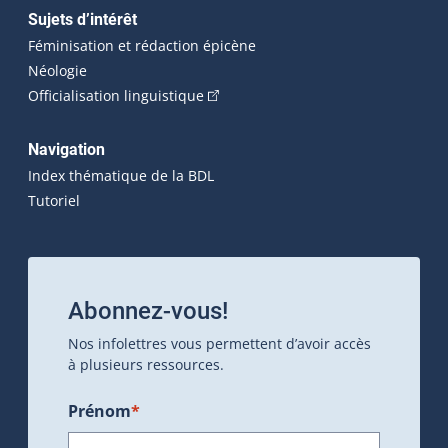
Sujets d’intérêt
Féminisation et rédaction épicène
Néologie
(Cet hyperlien externe s'ouvrira dan
Officialisation linguistique
Navigation
Index thématique de la BDL
Tutoriel
Abonnez-vous!
Nos infolettres vous permettent d’avoir accès
à plusieurs ressources.
Prénom
*