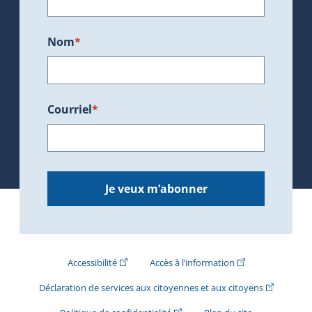
Nom
*
Courriel
*
Je veux m’abonner
(Cet hyperlien externe s'ouvrira dans une nouve
(Cet hyperlien exte
Accessibilité
Accès à l’information
(Cet hyperli
Déclaration de services aux citoyennes et aux citoyens
(Cet hyperlien externe s'ouvrira d