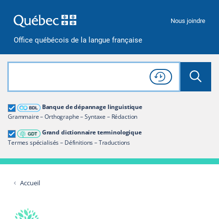
Passer à la recherche
Passer au contenu
Passer à la navigation
Nous joindre
Office québécois de la langue française
Rechercher dans tout le site
Lancer 
Consulter l'
Historique
de recherche
Grand dictionnaire terminologique
Banque de dépannage linguistique
Restreindre aux termes
Grammaire – Orthographe – Syntaxe – Rédaction
Grand dictionnaire terminologique
Termes spécialisés – Définitions – Traductions
Accueil