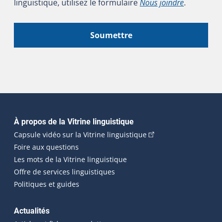
linguistique, utilisez le formulaire
Nous joindre
.
Soumettre
Navigation principale
À propos de la Vitrine linguistique
(Cet hyperlien externe
Capsule vidéo sur la Vitrine linguistique
Foire aux questions
Les mots de la Vitrine linguistique
Offre de services linguistiques
Politiques et guides
Actualités