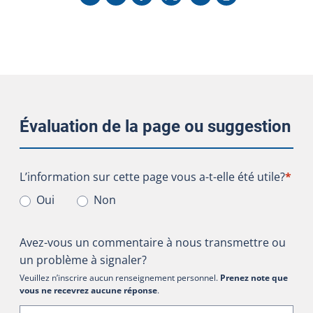
Évaluation de la page ou suggestion
L’information sur cette page vous a-t-elle été utile?
L’information sur cette page vous a-t-elle été utile?
*
Oui
Non
Avez-vous un commentaire à nous transmettre ou
un problème à signaler?
Veuillez n’inscrire aucun renseignement personnel.
Prenez note que
vous ne recevrez aucune réponse
.