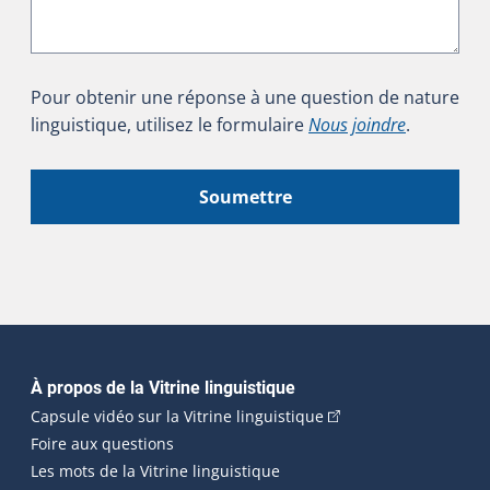
Pour obtenir une réponse à une question de nature
linguistique, utilisez le formulaire
Nous joindre
.
Soumettre
Navigation principale
À propos de la Vitrine linguistique
(Cet hyperlien externe
Capsule vidéo sur la Vitrine linguistique
Foire aux questions
Les mots de la Vitrine linguistique