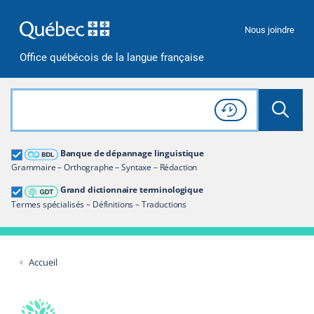
Passer à la recherche
Passer au contenu
Passer à la navigation
Nous joindre
Office québécois de la langue française
Rechercher dans tout le site
Lancer 
Consulter l'
Historique
de recherche
Grand dictionnaire terminologique
Banque de dépannage linguistique
Restreindre aux termes
Grammaire – Orthographe – Syntaxe – Rédaction
Grand dictionnaire terminologique
Termes spécialisés – Définitions – Traductions
Accueil