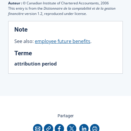
Auteur :
© Canadian Institute of Chartered Accountants,
2006
This entry is from the
Dictionnaire de la comptabilité et de la gestion
financière
version 1.2, reproduced under license.
:
Note
See also:
employee future benefits
.
:
Terme
attribution period
cette page
Partager
Copier l'adresse
Imprimer
Courriel
Facebook
X
LinkedIn