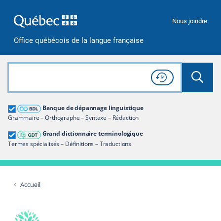
Passer à la recherche
Passer au contenu
Passer à la navigation
Nous joindre
Office québécois de la langue française
Rechercher dans tout le site
Lancer 
Consulter l'
Historique
de recherche
Grand dictionnaire terminologique
Banque de dépannage linguistique
Restreindre aux termes
Grammaire – Orthographe – Syntaxe – Rédaction
Grand dictionnaire terminologique
Termes spécialisés – Définitions – Traductions
Accueil