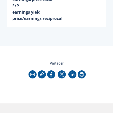
E/P
earnings yield
price/earnings reciprocal
cette page
Partager
Copier l'adresse
Imprimer
Courriel
Facebook
X
LinkedIn