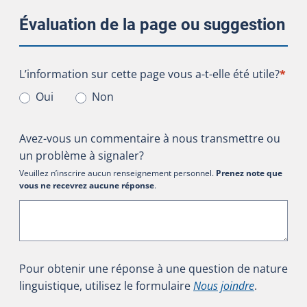
Évaluation de la page ou suggestion
L’information sur cette page vous a-t-elle été utile?
L’information sur cette page vous a-t-elle été utile?
*
Oui
Non
Avez-vous un commentaire à nous transmettre ou
un problème à signaler?
Veuillez n’inscrire aucun renseignement personnel.
Prenez note que
vous ne recevrez aucune réponse
.
Pour obtenir une réponse à une question de nature
linguistique, utilisez le formulaire
Nous joindre
.