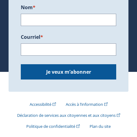
Nom
*
Courriel
*
Je veux m’abonner
(Cet hyperlien externe s'ouvrira dans une nouve
(Cet hyperlien exte
Accessibilité
Accès à l’information
(Cet hyperli
Déclaration de services aux citoyennes et aux citoyens
(Cet hyperlien externe s'ouvrira d
Politique de confidentialité
Plan du site