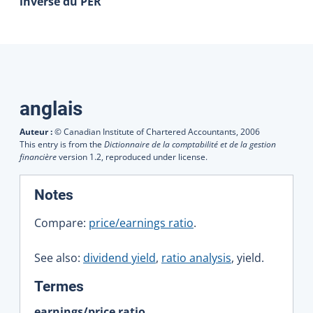
inverse du PER
Traductions
anglais
Auteur :
© Canadian Institute of Chartered Accountants,
2006
This entry is from the
Dictionnaire de la comptabilité et de la gestion
financière
version 1.2, reproduced under license.
:
Notes
Compare:
price/earnings ratio
.
See also:
dividend yield
,
ratio analysis
, yield.
:
Termes
earnings/price ratio