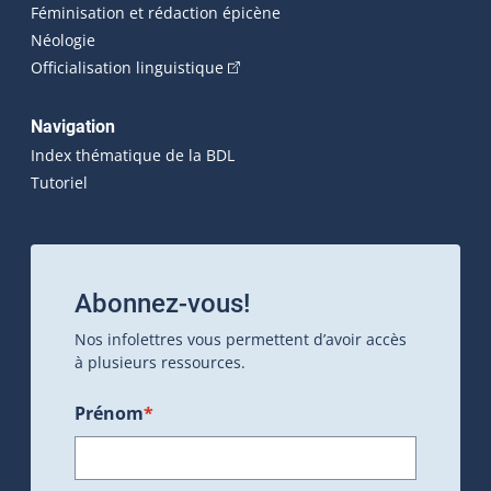
Féminisation et rédaction épicène
Néologie
(Cet hyperlien externe s'ouvrira dan
Officialisation linguistique
Navigation
Index thématique de la BDL
Tutoriel
Abonnez-vous!
Nos infolettres vous permettent d’avoir accès
à plusieurs ressources.
Prénom
*