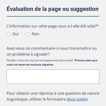
Évaluation de la page ou suggestion
L’information sur cette page vous a-t-elle été utile?
L’information sur cette page vous a-t-elle été utile?
*
Oui
Non
Avez-vous un commentaire à nous transmettre ou
un problème à signaler?
Veuillez n’inscrire aucun renseignement personnel.
Prenez note que
vous ne recevrez aucune réponse
.
Pour obtenir une réponse à une question de nature
linguistique, utilisez le formulaire
Nous joindre
.