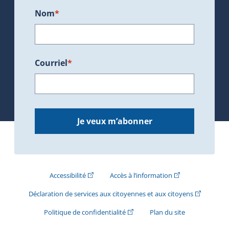
Nom
*
Courriel
*
Je veux m’abonner
(Cet hyperlien externe s'ouvrira dans une nouve
(Cet hyperlien exte
Accessibilité
Accès à l’information
(Cet hyperli
Déclaration de services aux citoyennes et aux citoyens
(Cet hyperlien externe s'ouvrira d
Politique de confidentialité
Plan du site