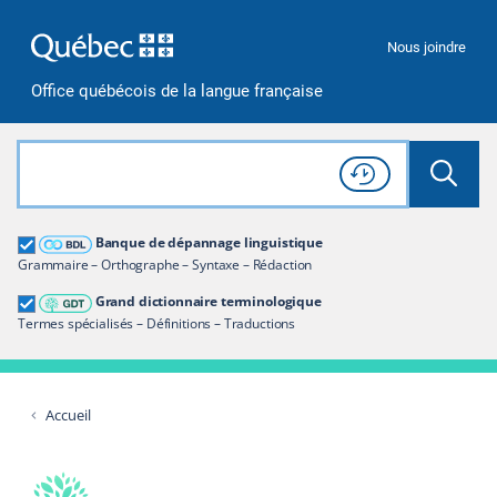
Passer à la recherche
Passer au contenu
Passer à la navigation
Nous joindre
Office québécois de la langue française
Rechercher dans tout le site
Lancer 
Consulter l'
Historique
de recherche
Grand dictionnaire terminologique
Banque de dépannage linguistique
Restreindre aux termes
Grammaire – Orthographe – Syntaxe – Rédaction
Grand dictionnaire terminologique
Termes spécialisés – Définitions – Traductions
Accueil