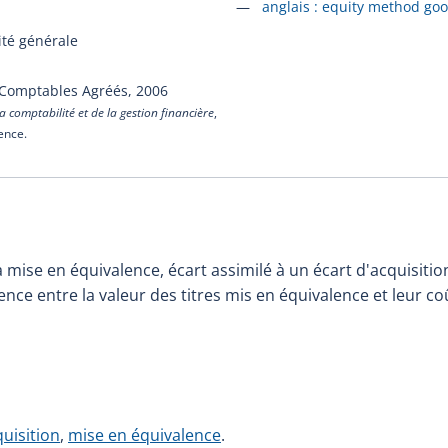
Accéder à la fiche en
anglais :
equity method goo
ité générale
 Comptables Agréés,
2006
a comptabilité et de la gestion financière
,
cence.
 mise en équivalence, écart assimilé à un écart d'acquisiti
ence entre la valeur des titres mis en équivalence et leur coû
quisition
,
mise en équivalence
.