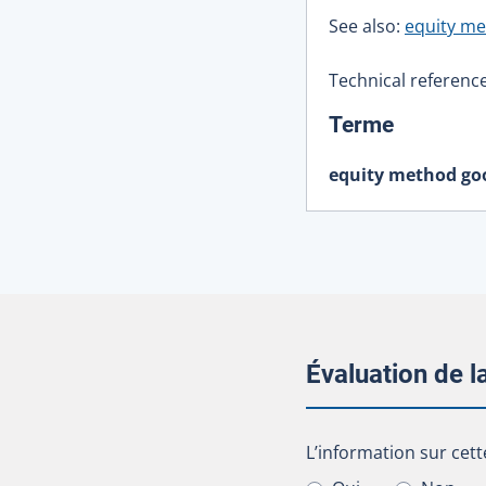
See also:
equity m
Technical reference
:
Terme
equity method go
Évaluation de 
L’information sur cet
L’information sur cett