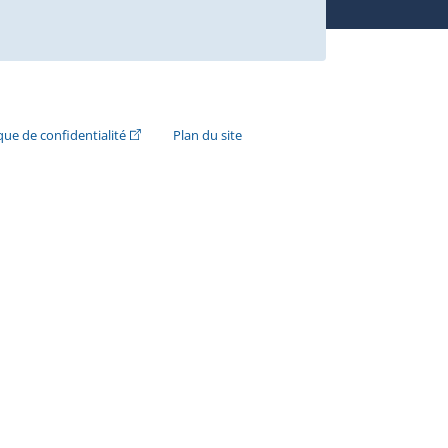
n externe s'ouvrira dans une nouvelle fenêtre.)
(Cet hyperlien externe s'ouvrira dans une nouvelle fenê
ique de confidentialité
Plan du site
e s'ouvrira dans une nouvelle fenêtre.)