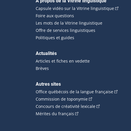
Navigation principale
À propos de la Vitrine linguistique
(Cet hyp
Capsule vidéo sur la Vitrine linguistique
Foire aux questions
Les mots de la Vitrine linguistique
Offre de services linguistiques
Politiques et guides
Actualités
Articles et fiches en vedette
Brèves
Autres sites
(Cet hype
Office québécois de la langue française
(Cet hyperlien externe
Commission de toponymie
(Cet hyperlien ext
Concours de créativité lexicale
(Cet hyperlien externe s'ouvr
Mérites du français