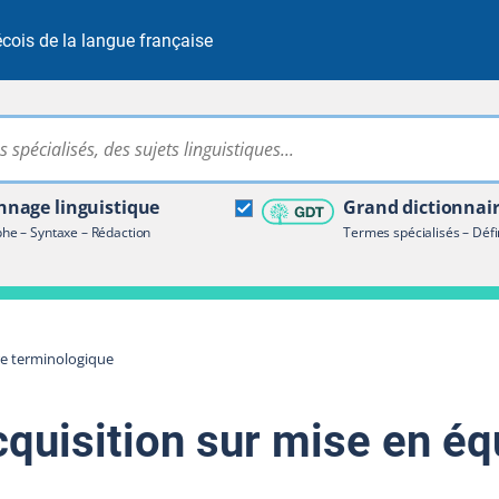
cois de la langue française
Rechercher dans tout le site
ire terminologique
nage linguistique
Grand dictionnai
e – Syntaxe – Rédaction
Termes spécialisés – Défi
re terminologique
cquisition sur mise en é