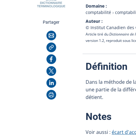
Domaine
comptabilité
comptabil
Auteur
cette page
Partager
© Institut Canadien des
Courriel
Article tiré du
Dictionnaire de l
version 1.2, reproduit sous li
Copier l'adresse
Facebook
:
Définition
X
LinkedIn
Dans la méthode de la
une partie de la différ
Imprimer
détient.
:
Notes
Voir aussi :
écart d'ac