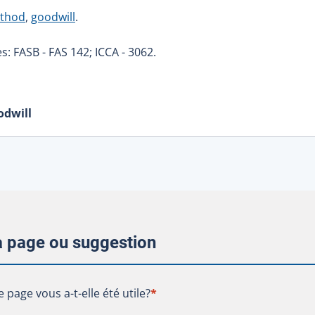
ethod
,
goodwill
.
s: FASB - FAS 142; ICCA - 3062.
odwill
la page ou suggestion
te page vous a-t-elle été utile?
e page vous a-t-elle été utile?
*