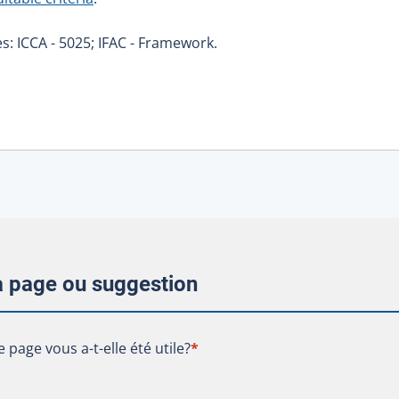
s: ICCA - 5025; IFAC - Framework.
la page ou suggestion
te page vous a-t-elle été utile?
e page vous a-t-elle été utile?
*