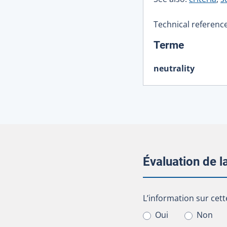
Technical reference
:
Terme
neutrality
Évaluation de 
L’information sur cet
L’information sur cett
Oui
Non