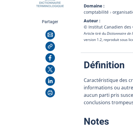
Domaine
comptabilité
organisat
Auteur
cette page
Partager
© Institut Canadien des
Courriel
Article tiré du
Dictionnaire de l
version 1.2, reproduit sous li
Copier l'adresse
Facebook
:
Définition
X
LinkedIn
Caractéristique des c
informations ou autres
Imprimer
aucun parti pris susce
conclusions trompeuse
:
Notes