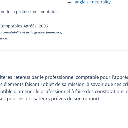
Accéder à la fiche en
anglais :
neutrality
ion de la profession comptable
 Comptables Agréés,
2006
a comptabilité et de la gestion financière
,
cence.
ritères retenus par le professionnel comptable pour l'appré
 éléments faisant l'objet de sa mission, à savoir que ces cri
ptible d'amener le professionnel à faire des constatations 
s pour les utilisateurs prévus de son rapport.