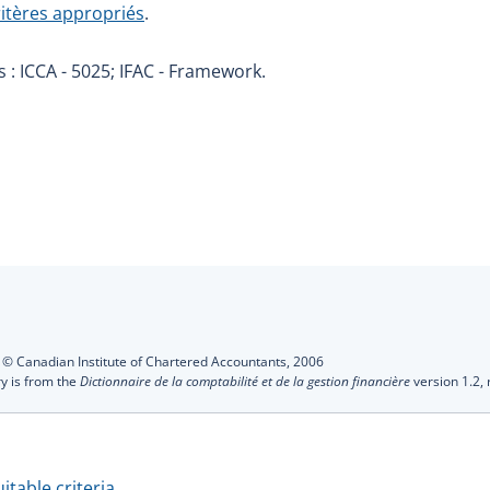
ritères appropriés
.
 : ICCA - 5025; IFAC - Framework.
s
:
© Canadian Institute of Chartered Accountants,
2006
ry is from the
Dictionnaire de la comptabilité et de la gestion financière
version 1.2,
uitable criteria
.