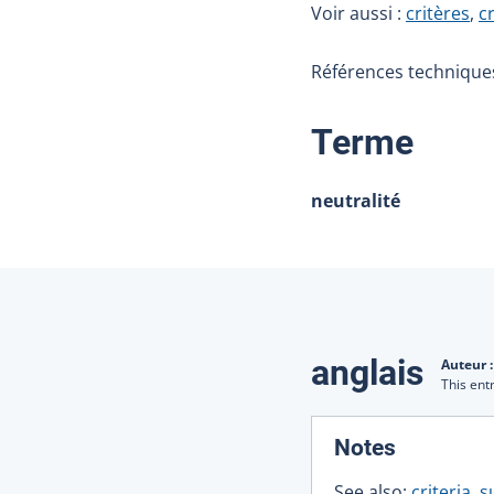
Voir aussi :
critères
,
c
Références techniques
:
Terme
neutralité
Traduction
anglais
Auteur 
This ent
:
Notes
See also:
criteria
,
s