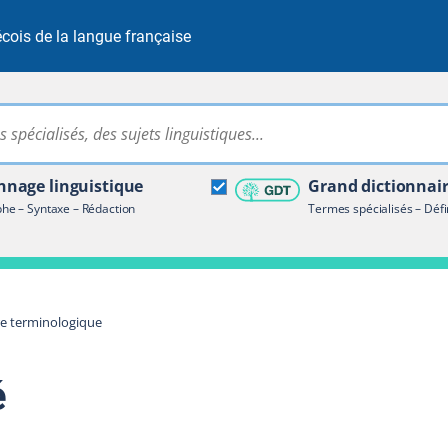
cois de la langue française
Rechercher dans tout le site
ire terminologique
nage linguistique
Grand dictionnai
e – Syntaxe – Rédaction
Termes spécialisés – Défi
re terminologique
é