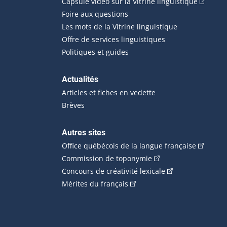
(Cet hyp
Capsule vidéo sur la Vitrine linguistique
Foire aux questions
Les mots de la Vitrine linguistique
Offre de services linguistiques
Politiques et guides
Actualités
Articles et fiches en vedette
Brèves
Autres sites
(Cet hype
Office québécois de la langue française
(Cet hyperlien externe
Commission de toponymie
(Cet hyperlien ext
Concours de créativité lexicale
(Cet hyperlien externe s'ouvr
Mérites du français