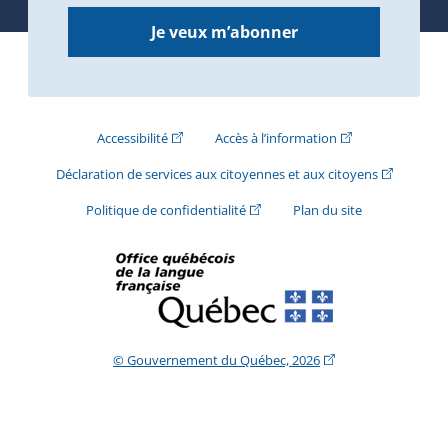
Je veux m’abonner
(Cet hyperlien externe s'ouvrira dans une nouve
(Cet hyperlien exte
Accessibilité
Accès à l’information
(Cet hyperli
Déclaration de services aux citoyennes et aux citoyens
(Cet hyperlien externe s'ouvrira d
Politique de confidentialité
Plan du site
(Cet hyperlien extern
© Gouvernement du Québec, 2026