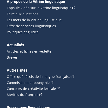
Navigation principale
À propos de la Vitrine linguistique
(Cet hyperlien externe
Capsule vidéo sur la Vitrine linguistique
Foire aux questions
Les mots de la Vitrine linguistique
Offre de services linguistiques
Politiques et guides
Actualités
Articles et fiches en vedette
Brèves
Autres sites
(Cet hyperlien externe 
Office québécois de la langue française
(Cet hyperlien externe s'ouvrira dan
Commission de toponymie
(Cet hyperlien externe s'ouvrira
Concours de créativité lexicale
(Cet hyperlien externe s'ouvrira dans une n
Mérites du français
Ressources linguistiques