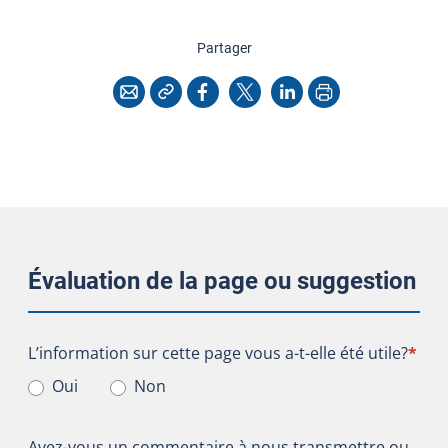
cette page
Partager
Copier l'adresse
Imprimer
Courriel
Facebook
X
LinkedIn
Évaluation de la page ou suggestion
L’information sur cette page vous a-t-elle été utile?
L’information sur cette page vous a-t-elle été utile?
*
Oui
Non
Avez-vous un commentaire à nous transmettre ou