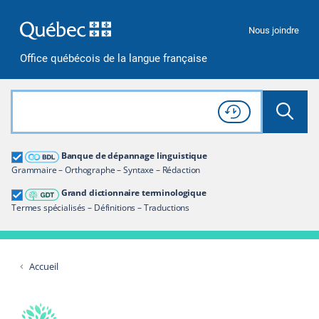
Passer à la recherche
Passer au contenu
Passer à la navigation
Nous joindre
Office québécois de la langue française
Rechercher dans tout le site
Lancer 
Consulter l'
Historique
de recherche
Grand dictionnaire terminologique
Banque de dépannage linguistique
Restreindre aux termes
Grammaire – Orthographe – Syntaxe – Rédaction
Grand dictionnaire terminologique
Termes spécialisés – Définitions – Traductions
Accueil