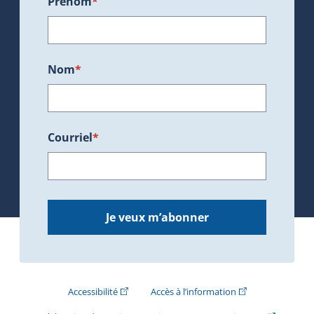
Prénom
*
Nom
*
Courriel
*
Je veux m’abonner
(Cet hyperlien externe s'ouvrira dans une nouve
(Cet hyperlien exte
Accessibilité
Accès à l’information