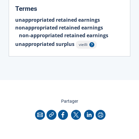
:
Termes
unappropriated retained earnings
nonappropriated retained earnings
non-appropriated retained earnings
unappropriated surplus
vieilli
Afficher l'infobulle
cette page
Partager
Copier l'adresse
Imprimer
Courriel
Facebook
X
LinkedIn