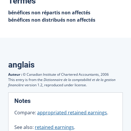
:
Termes
bénéfices non répartis non affectés
bénéfices non distribués non affectés
Traductions
anglais
Auteur :
© Canadian Institute of Chartered Accountants,
2006
This entry is from the
Dictionnaire de la comptabilité et de la gestion
financière
version 1.2, reproduced under license.
:
Notes
Compare:
appropriated retained earnings
.
See also:
retained earnings
.