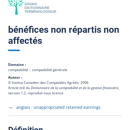
bénéfices non répartis non
affectés
Domaine
comptabilité
comptabilité générale
Auteur
© Institut Canadien des Comptables Agréés,
2006
Article tiré du
Dictionnaire de la comptabilité et de la gestion financière
,
version 1.2, reproduit sous licence.
Accéder à la fiche en
anglais :
unappropriated retained earnings
:
Définition