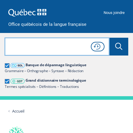
Passer à la recherche
Passer au contenu
Passer à la navigation
Nous joindre
Office québécois de la langue française
Rechercher dans tout le site
Lancer 
Consulter l'
Historique
de recherche
Grand dictionnaire terminologique
Banque de dépannage linguistique
Restreindre aux termes
Grammaire – Orthographe – Syntaxe – Rédaction
Grand dictionnaire terminologique
Termes spécialisés – Définitions – Traductions
Accueil