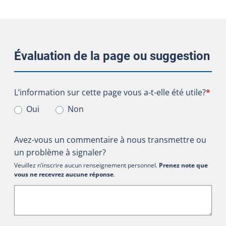
Évaluation de la page ou suggestion
L’information sur cette page vous a-t-elle été utile?
L’information sur cette page vous a-t-elle été utile?
*
Oui
Non
Avez-vous un commentaire à nous transmettre ou
un problème à signaler?
Veuillez n’inscrire aucun renseignement personnel.
Prenez note que
vous ne recevrez aucune réponse
.