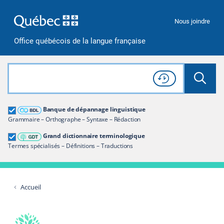
Passer à la recherche
Passer au contenu
Passer à la navigation
Nous joindre
Office québécois de la langue française
Rechercher dans tout le site
Lancer 
Consulter l'
Historique
de recherche
Grand dictionnaire terminologique
Banque de dépannage linguistique
Restreindre aux termes
Grammaire – Orthographe – Syntaxe – Rédaction
Grand dictionnaire terminologique
Termes spécialisés – Définitions – Traductions
Accueil