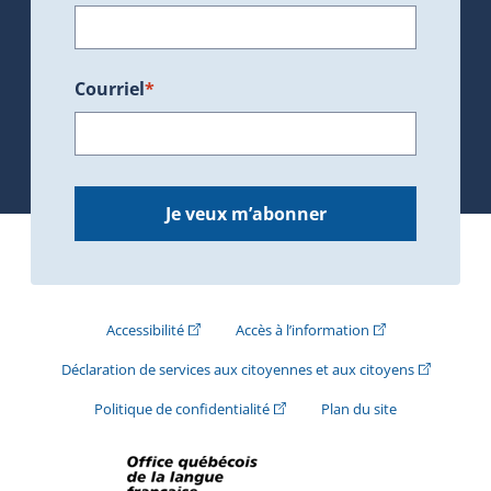
Courriel
*
Je veux m’abonner
(Cet hyperlien externe s'ouvrira dans une nouve
(Cet hyperlien exte
Accessibilité
Accès à l’information
(Cet hyperli
Déclaration de services aux citoyennes et aux citoyens
(Cet hyperlien externe s'ouvrira d
Politique de confidentialité
Plan du site