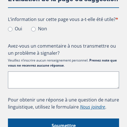
L’information sur cette page vous a-t-elle été utile?
L’information sur cette page vous a-t-elle été utile?
*
Oui
Non
Avez-vous un commentaire à nous transmettre ou
un problème à signaler?
Veuillez n’inscrire aucun renseignement personnel.
Prenez note que
vous ne recevrez aucune réponse
.
Pour obtenir une réponse à une question de nature
linguistique, utilisez le formulaire
Nous joindre
.
Soumettre