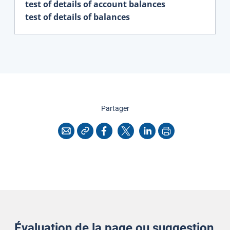
test of details of account balances
test of details of balances
cette page
Partager
Copier l'adresse
Imprimer
Courriel
Facebook
X
LinkedIn
Évaluation de la page ou suggestion