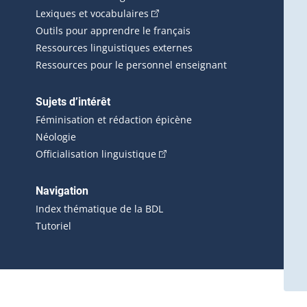
(Cet hyperlien externe s'ouvrira d
Lexiques et vocabulaires
Outils pour apprendre le français
Ressources linguistiques externes
Ressources pour le personnel enseignant
Sujets d’intérêt
Féminisation et rédaction épicène
Néologie
(Cet hyperlien externe s'ouvrira 
Officialisation linguistique
rlien externe s'ouvrira dans une nouvelle fenêtre.)
 s'ouvrira dans une nouvelle fenêtre.)
erne s'ouvrira dans une nouvelle fenêtre.)
Navigation
ira dans une nouvelle fenêtre.)
Index thématique de la BDL
Tutoriel