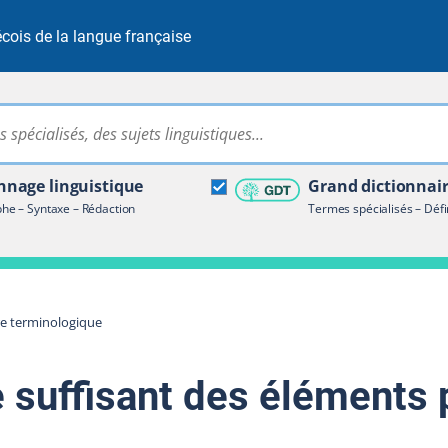
cois de la langue française
Rechercher dans tout le site
ire terminologique
nage linguistique
Grand dictionnai
e – Syntaxe – Rédaction
Termes spécialisés – Défi
re terminologique
e suffisant des éléments