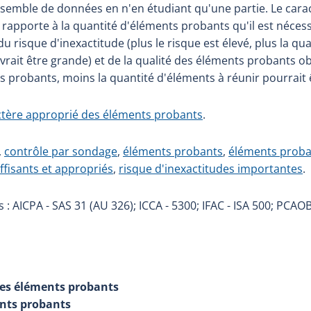
semble de données en n'en étudiant qu'une partie. Le carac
rapporte à la quantité d'éléments probants qu'il est nécess
du risque d'inexactitude (plus le risque est élevé, plus la qu
vrait être grande) et de la qualité des éléments probants o
ts probants, moins la quantité d'éléments à réunir pourrait 
ctère approprié des éléments probants
.
,
contrôle par sondage
,
éléments probants
,
éléments proban
fisants et appropriés
,
risque d'inexactitudes importantes
.
: AICPA - SAS 31 (AU 326); ICCA - 5300; IFAC - ISA 500; PCAOB
des éléments probants
ents probants