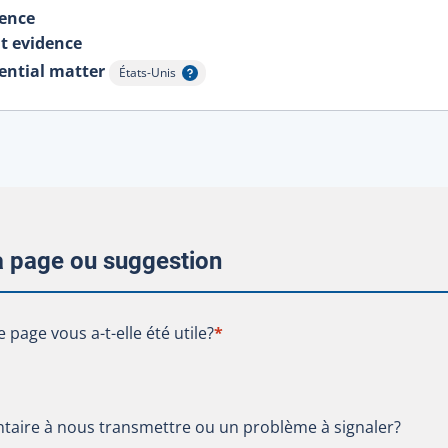
dence
it evidence
dential matter
États-Unis
Afficher l'infobulle
la page ou suggestion
te page vous a-t-elle été utile?
e page vous a-t-elle été utile?
*
aire à nous transmettre ou un problème à signaler?