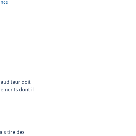
ence
'auditeur doit
gnements dont il
is tire des