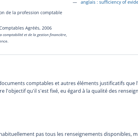
Accéder à la fiche en
anglais :
sufficiency of evid
ion de la profession comptable
 Comptables Agréés,
2006
a comptabilité et de la gestion financière
,
cence.
documents comptables et autres éléments justificatifs que l
re l'objectif qu'il s'est fixé, eu égard à la qualité des rensei
habituellement pas tous les renseignements disponibles, ma