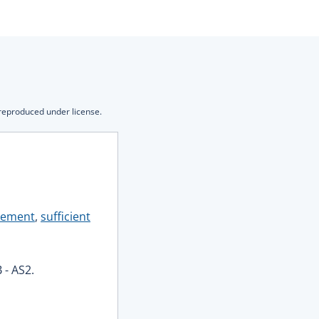
 reproduced under license.
atement
,
sufficient
 - AS2.