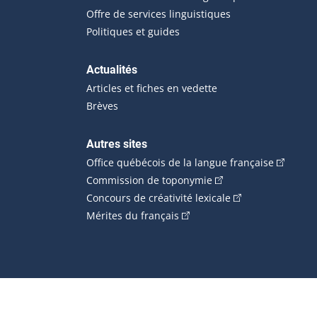
Offre de services linguistiques
Politiques et guides
Actualités
Articles et fiches en vedette
Brèves
Autres sites
(Cet hype
Office québécois de la langue française
(Cet hyperlien externe
Commission de toponymie
(Cet hyperlien ext
Concours de créativité lexicale
(Cet hyperlien externe s'ouvr
Mérites du français