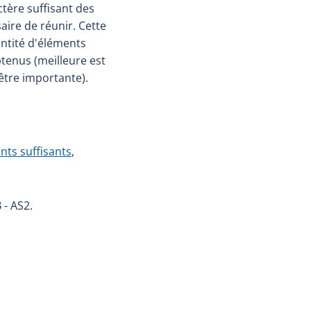
tère suffisant des
aire de réunir. Cette
antité d'éléments
btenus (meilleure est
être importante).
ts suffisants
,
 - AS2.