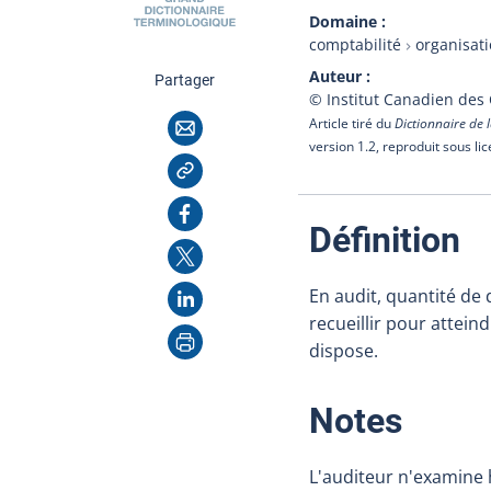
Domaine
comptabilité
organisat
Auteur
cette page
Partager
© Institut Canadien des
Courriel
Article tiré du
Dictionnaire de l
version 1.2, reproduit sous li
Copier l'adresse
Facebook
:
Définition
X
LinkedIn
En audit, quantité de 
recueillir pour atteind
Imprimer
dispose.
:
Notes
L'auditeur n'examine 