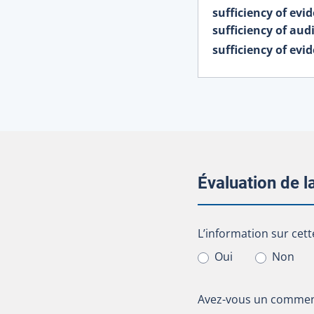
sufficiency of evi
sufficiency of aud
sufficiency of evi
Évaluation de 
L’information sur cet
L’information sur cett
Oui
Non
Avez-vous un comment