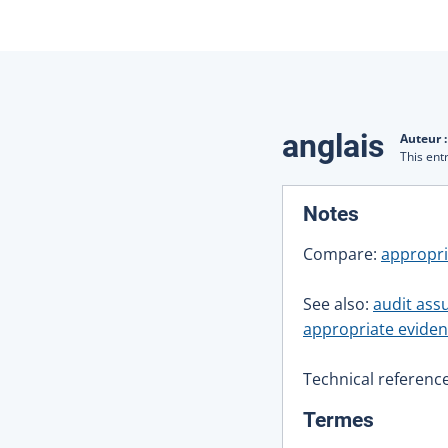
Traduction
anglais
Auteur 
This ent
:
Notes
Compare:
appropri
See also:
audit ass
appropriate evide
Technical reference
:
Termes