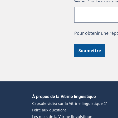
Veuillez n’inscrire aucun re
Pour obtenir une répo
Soumettre
Navigation principale
À propos de la Vitrine linguistique
(Cet hyp
Capsule vidéo sur la Vitrine linguistique
Foire aux questions
Les mots de la Vitrine linguistique