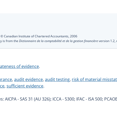
s
:
© Canadian Institute of Chartered Accountants,
2006
ry is from the
Dictionnaire de la comptabilité et de la gestion financière
version 1.2,
ateness of evidence
.
urance
,
audit evidence
,
audit testing
,
risk of material misst
nce
,
sufficient evidence
.
s: AICPA - SAS 31 (AU 326); ICCA - 5300; IFAC - ISA 500; PCAOB