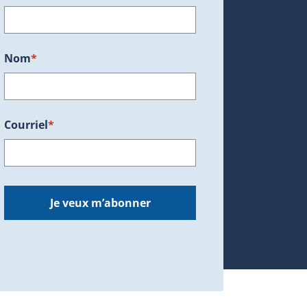
ans une nouvelle fenêtre.)
Nom
*
Courriel
*
dans une nouvelle fenêtre.)
Je veux m’abonner