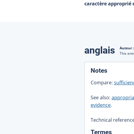
caractère approprié
Traduction
anglais
Auteur 
This ent
:
Notes
Compare:
sufficien
See also:
appropria
evidence
.
Technical reference
:
Termes