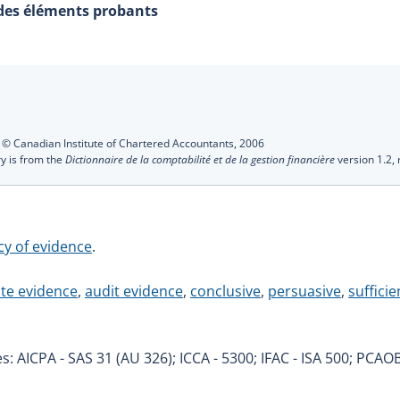
 des éléments probants
s
:
© Canadian Institute of Chartered Accountants,
2006
ry is from the
Dictionnaire de la comptabilité et de la gestion financière
version 1.2,
cy of evidence
.
te evidence
,
audit evidence
,
conclusive
,
persuasive
,
suffici
s: AICPA - SAS 31 (AU 326); ICCA - 5300; IFAC - ISA 500; PCAOB