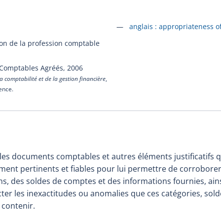
Accéder à la fiche en
anglais :
appropriateness o
ion de la profession comptable
 Comptables Agréés,
2006
a comptabilité et de la gestion financière
,
cence.
les documents comptables et autres éléments justificatifs q
ent pertinents et fiables pour lui permettre de corroborer 
ns, des soldes de comptes et des informations fournies, ain
ter les inexactitudes ou anomalies que ces catégories, sold
 contenir.