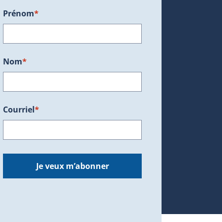
Prénom
*
ans une nouvelle fenêtre.)
Nom
*
Courriel
*
dans une nouvelle fenêtre.)
Je veux m’abonner