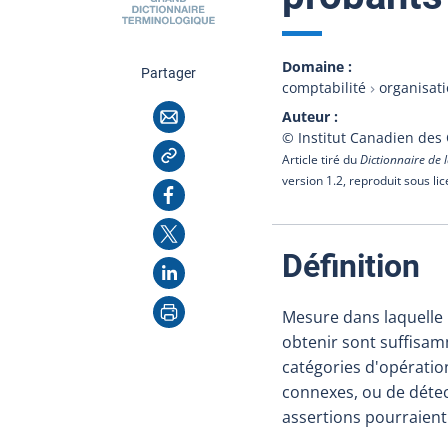
Domaine
cette page
Partager
comptabilité
organisat
Courriel
Auteur
© Institut Canadien des
Copier l'adresse
Article tiré du
Dictionnaire de l
version 1.2, reproduit sous li
Facebook
X
:
Définition
LinkedIn
Imprimer
Mesure dans laquelle 
obtenir sont suffisamm
catégories d'opératio
connexes, ou de détec
assertions pourraient