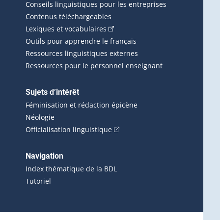
Conseils linguistiques pour les entreprises
Contenus téléchargeables
(Cet hyperlien externe s'ouvrira d
Lexiques et vocabulaires
Outils pour apprendre le français
Ressources linguistiques externes
Ressources pour le personnel enseignant
Sujets d’intérêt
Féminisation et rédaction épicène
Néologie
(Cet hyperlien externe s'ouvrira 
Officialisation linguistique
rlien externe s'ouvrira dans une nouvelle fenêtre.)
 s'ouvrira dans une nouvelle fenêtre.)
erne s'ouvrira dans une nouvelle fenêtre.)
Navigation
ira dans une nouvelle fenêtre.)
Index thématique de la BDL
Tutoriel