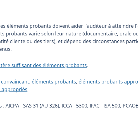
es éléments probants doivent aider l'auditeur à atteindre l'obj
nts probants varie selon leur nature (documentaire, orale ou 
entité cliente ou des tiers), et dépend des circonstances part
tenus.
ctère suffisant des éléments probants
.
,
convaincant
,
éléments probants
,
éléments probants appro
t appropriés
.
: AICPA - SAS 31 (AU 326); ICCA - 5300; IFAC - ISA 500; PCAOB