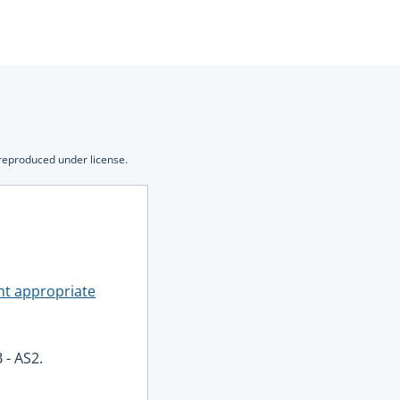
 reproduced under license.
ent appropriate
 - AS2.