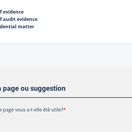
f evidence
f audit evidence
dential matter
la page ou suggestion
te page vous a-t-elle été utile?
e page vous a-t-elle été utile?
*