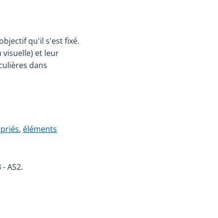
ectif qu'il s'est fixé.
visuelle) et leur
iculières dans
priés
,
éléments
 - AS2.