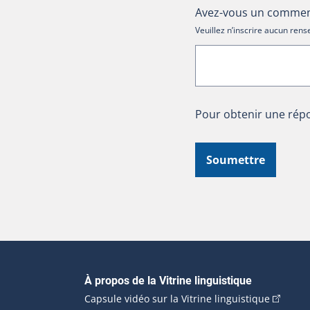
Avez-vous un comment
Veuillez n’inscrire aucun re
Pour obtenir une répo
Soumettre
Navigation principale
À propos de la Vitrine linguistique
(Cet hyp
Capsule vidéo sur la Vitrine linguistique