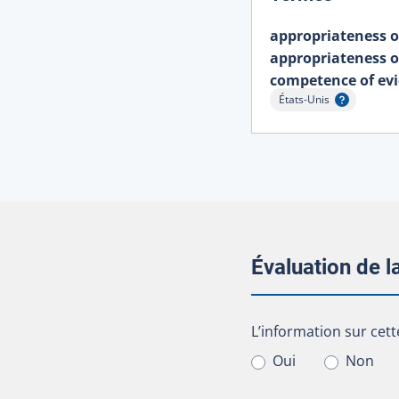
appropriateness o
appropriateness o
competence of evi
États-Unis
Afficher l'infobulle
Évaluation de 
L’information sur cet
L’information sur cett
Oui
Non