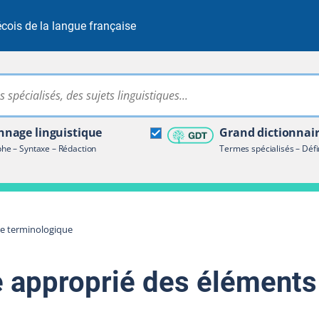
cois de la langue française
Rechercher dans tout le site
ire terminologique
nage linguistique
Grand dictionnai
e – Syntaxe – Rédaction
Termes spécialisés – Défi
re terminologique
e approprié des éléments