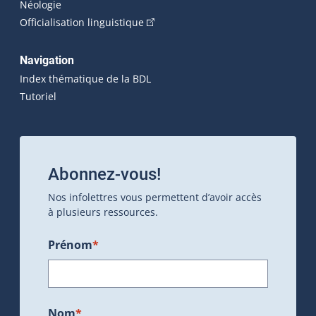
Néologie
(Cet hyperlien externe s'ouvrira dan
Officialisation linguistique
Navigation
Index thématique de la BDL
Tutoriel
Abonnez-vous!
Nos infolettres vous permettent d’avoir accès
à plusieurs ressources.
Prénom
*
Nom
*