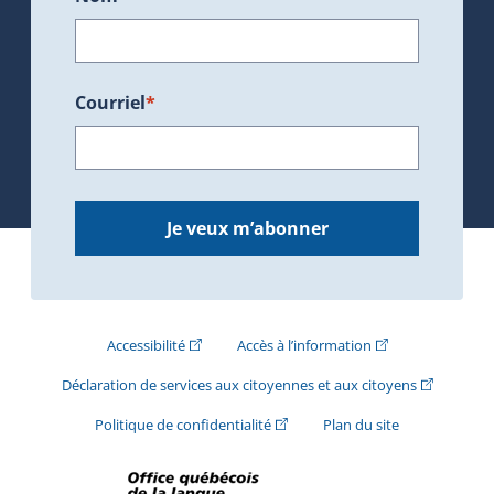
Courriel
*
Je veux m’abonner
(Cet hyperlien externe s'ouvrira dans une nouve
(Cet hyperlien exte
Accessibilité
Accès à l’information
(Cet hyperli
Déclaration de services aux citoyennes et aux citoyens
(Cet hyperlien externe s'ouvrira d
Politique de confidentialité
Plan du site