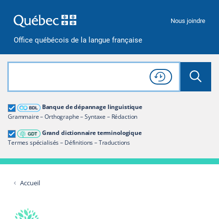
Passer à la recherche
Passer au contenu
Passer à la navigation
Nous joindre
Office québécois de la langue française
Rechercher dans tout le site
Lancer 
Consulter l'
Historique
de recherche
Grand dictionnaire terminologique
Banque de dépannage linguistique
Restreindre aux termes
Grammaire – Orthographe – Syntaxe – Rédaction
Grand dictionnaire terminologique
Termes spécialisés – Définitions – Traductions
Accueil