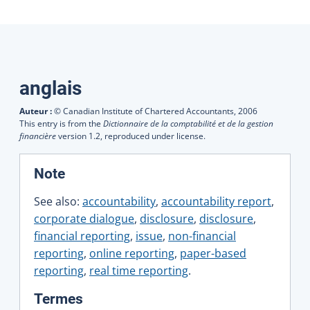
Traductions
anglais
Auteur :
© Canadian Institute of Chartered Accountants,
2006
This entry is from the
Dictionnaire de la comptabilité et de la gestion
financière
version 1.2, reproduced under license.
:
Note
See also:
accountability
,
accountability report
,
corporate dialogue
,
disclosure
,
disclosure
,
financial reporting
,
issue
,
non-financial
reporting
,
online reporting
,
paper-based
reporting
,
real time reporting
.
:
Termes