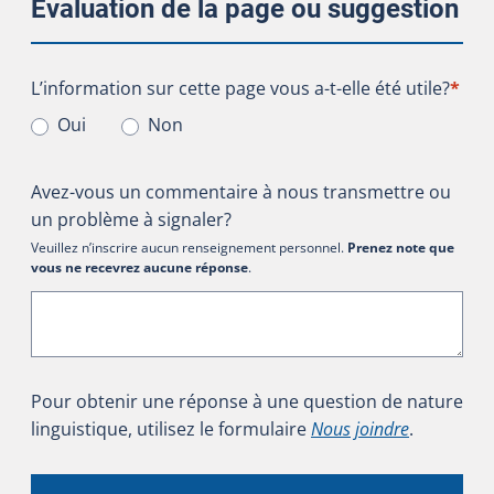
Évaluation de la page ou suggestion
L’information sur cette page vous a-t-elle été utile?
L’information sur cette page vous a-t-elle été utile?
*
Oui
Non
Avez-vous un commentaire à nous transmettre ou
un problème à signaler?
Veuillez n’inscrire aucun renseignement personnel.
Prenez note que
vous ne recevrez aucune réponse
.
Pour obtenir une réponse à une question de nature
linguistique, utilisez le formulaire
Nous joindre
.