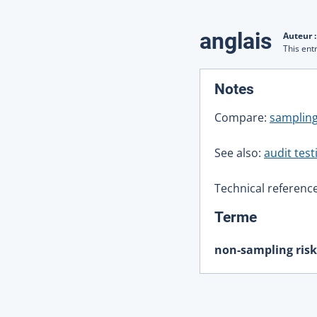
Traduction
anglais
Auteur 
This ent
:
Notes
Compare:
sampling
See also:
audit test
Technical reference
:
Terme
non-sampling risk