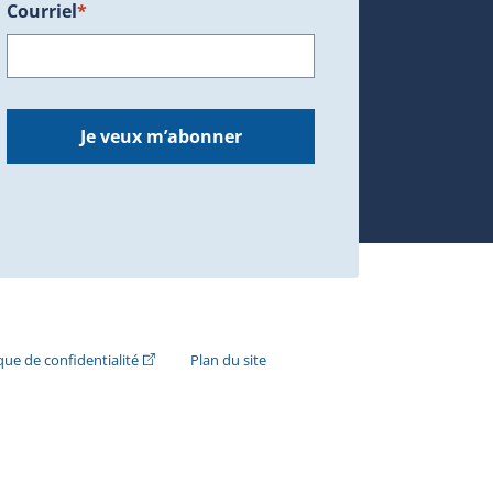
Courriel
*
dans une nouvelle fenêtre.)
Je veux m’abonner
n externe s'ouvrira dans une nouvelle fenêtre.)
(Cet hyperlien externe s'ouvrira dans une nouvelle fenê
ique de confidentialité
Plan du site