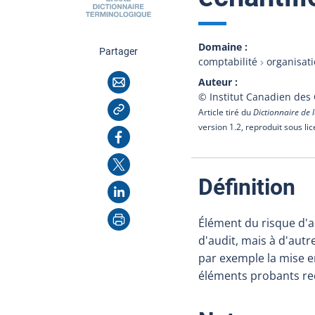
Domaine
cette page
Partager
comptabilité
organisat
Courriel
Auteur
© Institut Canadien des
Copier l'adresse
Article tiré du
Dictionnaire de l
version 1.2, reproduit sous li
Facebook
X
:
Définition
LinkedIn
Imprimer
Élément du risque d'a
d'audit, mais à d'aut
par exemple la mise 
éléments probants rec