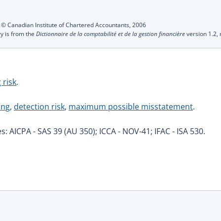
s
:
© Canadian Institute of Chartered Accountants,
2006
ry is from the
Dictionnaire de la comptabilité et de la gestion financière
version 1.2,
 risk
.
ing
,
detection risk
,
maximum possible misstatement
.
s: AICPA - SAS 39 (AU 350); ICCA - NOV-41; IFAC - ISA 530.