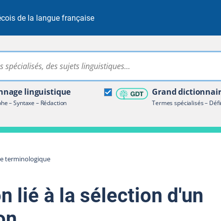
cois de la langue française
Rechercher dans tout le site
ire terminologique
nage linguistique
Grand dictionnai
e – Syntaxe – Rédaction
Termes spécialisés – Défi
re terminologique
n lié à la sélection d'un
on