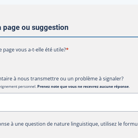
la page ou suggestion
te page vous a-t-elle été utile?
e page vous a-t-elle été utile?
*
aire à nous transmettre ou un problème à signaler?
nseignement personnel.
Prenez note que vous ne recevrez aucune réponse
.
nse à une question de nature linguistique, utilisez le formu