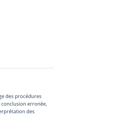
age des procédures
e conclusion erronée,
erprétation des