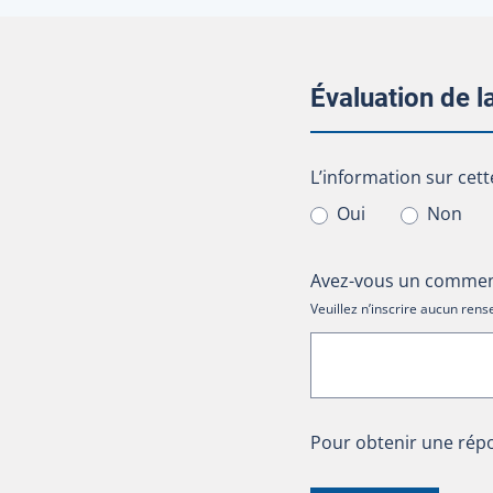
Évaluation de 
L’information sur cet
L’information sur cett
Oui
Non
Avez-vous un comment
Veuillez n’inscrire aucun re
Pour obtenir une répo