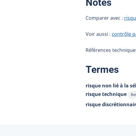
:
Notes
Comparer avec :
risqu
Voir aussi :
contrôle 
Références techniques 
:
Termes
risque non lié à la s
risque technique
Be
Aff
risque discrétionnai