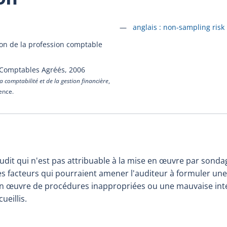
Accéder à la fiche en
anglais :
non-sampling risk
ion de la profession comptable
 Comptables Agréés,
2006
a comptabilité et de la gestion financière
,
cence.
udit qui n'est pas attribuable à la mise en œuvre par sond
res facteurs qui pourraient amener l'auditeur à formuler un
en œuvre de procédures inappropriées ou une mauvaise int
ueillis.