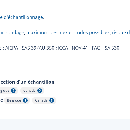
e d'échantillonnage
.
par sondage
,
maximum des inexactitudes possibles
,
risque 
: AICPA - SAS 39 (AU 350); ICCA - NOV‑41; IFAC - ISA 530.
élection d'un échantillon
lgique
Canada
icher l'infobulle
Afficher l'infobulle
re
Belgique
Canada
Afficher l'infobulle
Afficher l'infobulle