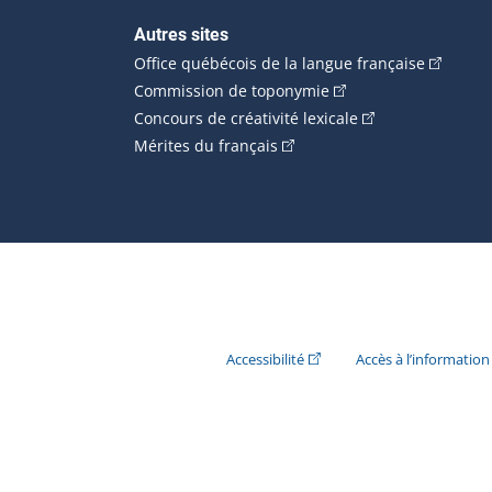
Autres sites
(Cet hype
Office québécois de la langue française
(Cet hyperlien externe
Commission de toponymie
(Cet hyperlien ext
Concours de créativité lexicale
(Cet hyperlien externe s'ouvr
Mérites du français
(Cet hyperlien externe s'ouvr
Accessibilité
Accès à l’information