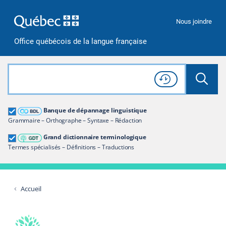
Passer à la recherche
Passer au contenu
Passer à la navigation
Nous joindre
Office québécois de la langue française
Rechercher dans tout le site
Lancer 
Consulter l'
Historique
de recherche
Grand dictionnaire terminologique
Banque de dépannage linguistique
Restreindre aux termes
Grammaire – Orthographe – Syntaxe – Rédaction
Grand dictionnaire terminologique
Termes spécialisés – Définitions – Traductions
Accueil