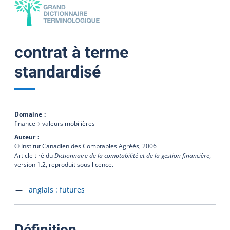
contrat à terme
standardisé
Domaine
finance
valeurs mobilières
Auteur
© Institut Canadien des Comptables Agréés,
2006
Article tiré du
Dictionnaire de la comptabilité et de la gestion financière
,
version 1.2, reproduit sous licence.
Accéder à la fiche en
anglais :
futures
:
Définition