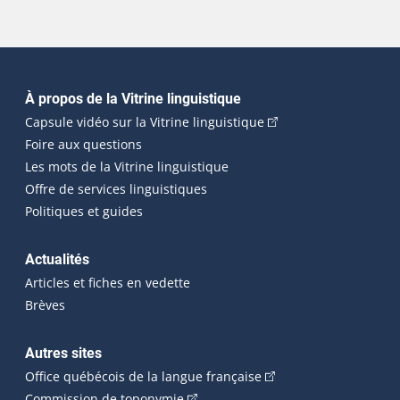
Navigation principale
À propos de la Vitrine linguistique
(Cet hyperlien externe
Capsule vidéo sur la Vitrine linguistique
Foire aux questions
Les mots de la Vitrine linguistique
Offre de services linguistiques
Politiques et guides
Actualités
Articles et fiches en vedette
Brèves
Autres sites
(Cet hyperlien externe 
Office québécois de la langue française
(Cet hyperlien externe s'ouvrira dan
Commission de toponymie