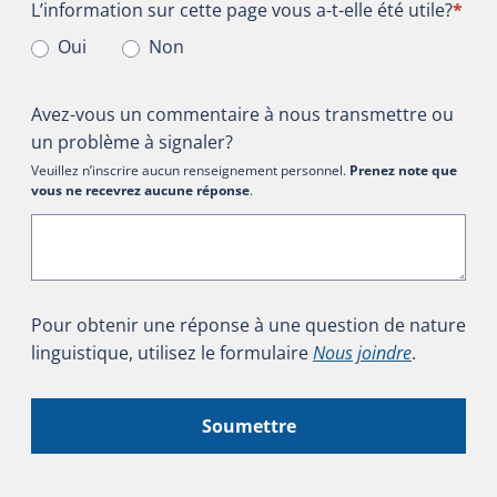
L’information sur cette page vous a-t-elle été utile?
L’information sur cette page vous a-t-elle été utile?
*
Oui
Non
Avez-vous un commentaire à nous transmettre ou
un problème à signaler?
Veuillez n’inscrire aucun renseignement personnel.
Prenez note que
vous ne recevrez aucune réponse
.
Pour obtenir une réponse à une question de nature
linguistique, utilisez le formulaire
Nous joindre
.
Soumettre