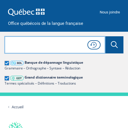
Passer à la recherche
Passer au contenu
Passer à la navigation
Nous joindre
Office québécois de la langue française
Rechercher dans tout le site
Lancer 
Consulter l'
Historique
de recherche
Grand dictionnaire terminologique
Banque de dépannage linguistique
Restreindre aux termes
Grammaire – Orthographe – Syntaxe – Rédaction
Grand dictionnaire terminologique
Termes spécialisés – Définitions – Traductions
Accueil