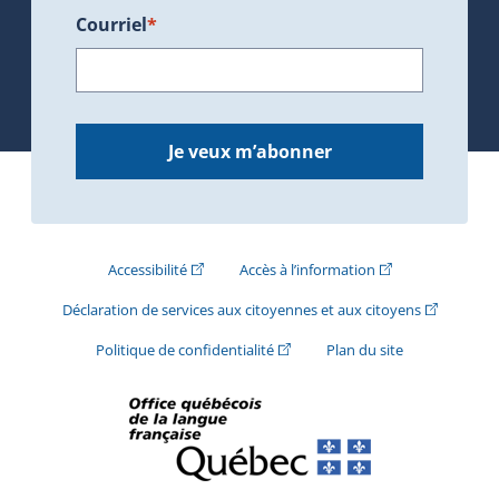
Courriel
*
Je veux m’abonner
(Cet hyperlien externe s'ouvrira dans une nouve
(Cet hyperlien exte
Accessibilité
Accès à l’information
(Cet hyperli
Déclaration de services aux citoyennes et aux citoyens
(Cet hyperlien externe s'ouvrira d
Politique de confidentialité
Plan du site