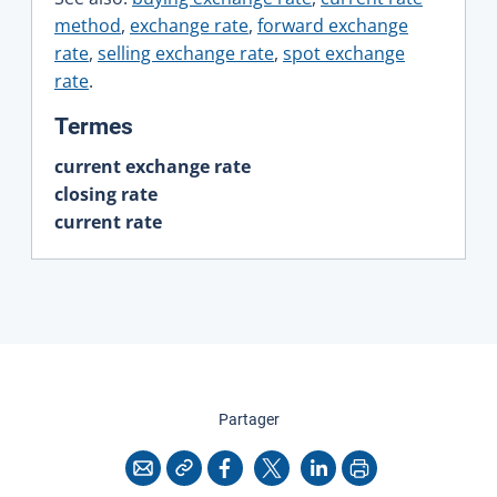
method
,
exchange rate
,
forward exchange
rate
,
selling exchange rate
,
spot exchange
rate
.
:
Termes
current exchange rate
closing rate
current rate
cette page
Partager
Copier l'adresse
Imprimer
Courriel
Facebook
X
LinkedIn