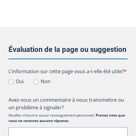
Évaluation de la page ou suggestion
L’information sur cette page vous a-t-elle été utile?
L’information sur cette page vous a-t-elle été utile?
*
Oui
Non
Avez-vous un commentaire à nous transmettre ou
un problème à signaler?
Veuillez n’inscrire aucun renseignement personnel.
Prenez note que
vous ne recevrez aucune réponse
.