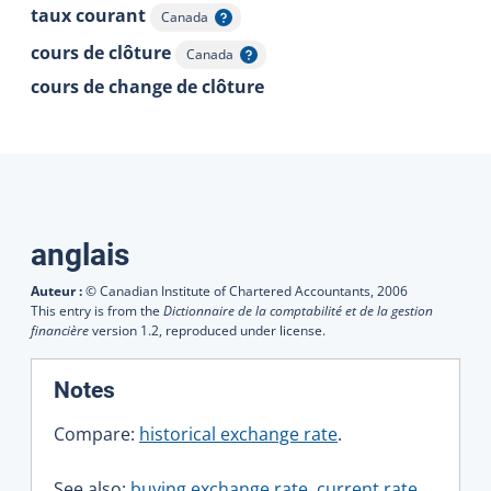
taux courant
Canada
Afficher l'infobulle
cours de clôture
Canada
Afficher l'infobulle
cours de change de clôture
Traductions
anglais
Auteur :
© Canadian Institute of Chartered Accountants,
2006
This entry is from the
Dictionnaire de la comptabilité et de la gestion
financière
version 1.2, reproduced under license.
:
Notes
Compare:
historical exchange rate
.
See also:
buying exchange rate
,
current rate