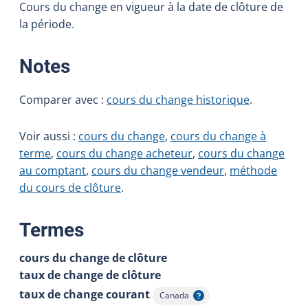
Cours du change en vigueur à la date de clôture de
la période.
:
Notes
Comparer avec :
cours du change historique
.
Voir aussi :
cours du change
,
cours du change à
terme
,
cours du change acheteur
,
cours du change
au comptant
,
cours du change vendeur
,
méthode
du cours de clôture
.
:
Termes
cours du change de clôture
taux de change de clôture
taux de change courant
Canada
Afficher l'infobulle