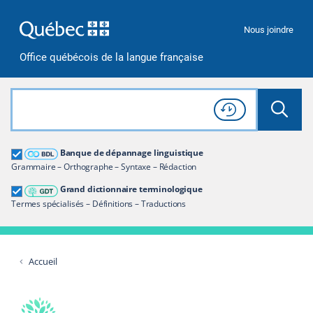
Passer à la recherche
Passer au contenu
Passer à la navigation
Nous joindre
Office québécois de la langue française
Rechercher dans tout le site
Lancer 
Consulter l'
Historique
de recherche
Grand dictionnaire terminologique
Banque de dépannage linguistique
Restreindre aux termes
Grammaire – Orthographe – Syntaxe – Rédaction
Grand dictionnaire terminologique
Termes spécialisés – Définitions – Traductions
Accueil