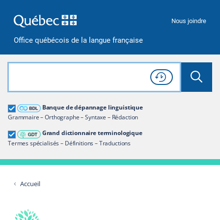
Passer à la recherche
Passer au contenu
Passer à la navigation
Nous joindre
Office québécois de la langue française
Rechercher dans tout le site
Lancer 
Consulter l'
Historique
de recherche
Grand dictionnaire terminologique
Banque de dépannage linguistique
Restreindre aux termes
Grammaire – Orthographe – Syntaxe – Rédaction
Grand dictionnaire terminologique
Termes spécialisés – Définitions – Traductions
Accueil