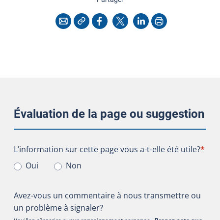
Copier l'adresse
Imprimer
Courriel
Facebook
X
LinkedIn
Évaluation de la page ou suggestion
L’information sur cette page vous a-t-elle été utile?
L’information sur cette page vous a-t-elle été utile?
*
Oui
Non
Avez-vous un commentaire à nous transmettre ou
un problème à signaler?