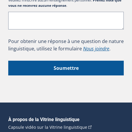
Veuillez n’inscrire aucun renseignement personnel.
Prenez note que
vous ne recevrez aucune réponse
.
Pour obtenir une réponse à une question de nature
linguistique, utilisez le formulaire
Nous joindre
.
Soumettre
Navigation principale
À propos de la Vitrine linguistique
(Cet hyperlien externe
Capsule vidéo sur la Vitrine linguistique