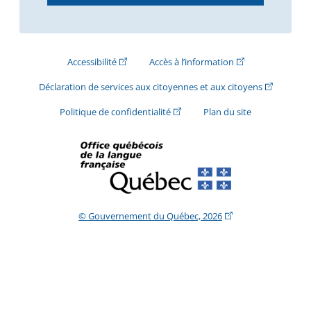
(Cet hyperlien externe s'ouvrira dans une nouve
(Cet hyperlien exte
Accessibilité
Accès à l’information
(Cet hyperli
Déclaration de services aux citoyennes et aux citoyens
(Cet hyperlien externe s'ouvrira d
Politique de confidentialité
Plan du site
(Cet hyperlien extern
© Gouvernement du Québec, 2026