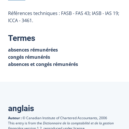
Références techniques : FASB - FAS 43; IASB - IAS 19;
ICCA - 3461.
:
Termes
absences rémunérées
congés rémunérés
absences et congés rémunérés
Traductions
anglais
Auteur :
© Canadian Institute of Chartered Accountants,
2006
This entry is from the
Dictionnaire de la comptabilité et de la gestion
financière
version 1.2, reproduced under license.