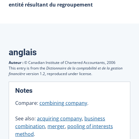
entité résultant du regroupement
Traductions
anglais
Auteur :
© Canadian Institute of Chartered Accountants,
2006
This entry is from the
Dictionnaire de la comptabilité et de la gestion
financière
version 1.2, reproduced under license.
:
Notes
Compare:
combining company
.
See also:
acquiring company
,
business
combination
,
merger
,
pooling of interests
method
.