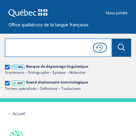
Passer à la recherche
Passer au contenu
Passer à la navigation
Nous joindre
Office québécois de la langue française
Rechercher dans tout le site
Lancer 
Consulter l'
Historique
de recherche
Grand dictionnaire terminologique
Banque de dépannage linguistique
Restreindre aux termes
Grammaire – Orthographe – Syntaxe – Rédaction
Grand dictionnaire terminologique
Termes spécialisés – Définitions – Traductions
Accueil