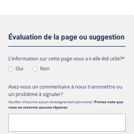
Évaluation de la page ou suggestion
L’information sur cette page vous a-t-elle été utile?
L’information sur cette page vous a-t-elle été utile?
*
Oui
Non
Avez-vous un commentaire à nous transmettre ou
un problème à signaler?
Veuillez n’inscrire aucun renseignement personnel.
Prenez note que
vous ne recevrez aucune réponse
.