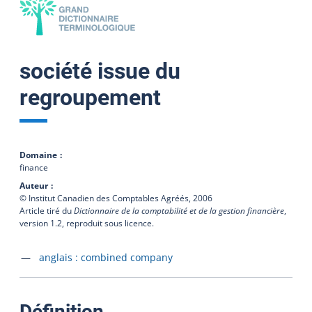
société issue du
regroupement
Domaine
finance
Auteur
© Institut Canadien des Comptables Agréés,
2006
Article tiré du
Dictionnaire de la comptabilité et de la gestion financière
,
version 1.2, reproduit sous licence.
Accéder à la fiche en
anglais :
combined company
:
Définition