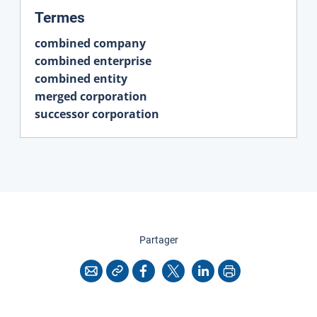
:
Termes
combined company
combined enterprise
combined entity
merged corporation
successor corporation
cette page
Partager
Copier l'adresse
Imprimer
Courriel
Facebook
X
LinkedIn