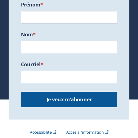
Prénom
*
Nom
*
Courriel
*
Je veux m’abonner
(Cet hyperlien externe s'ouvrira dans une nouve
(Cet hyperlien exte
Accessibilité
Accès à l’information