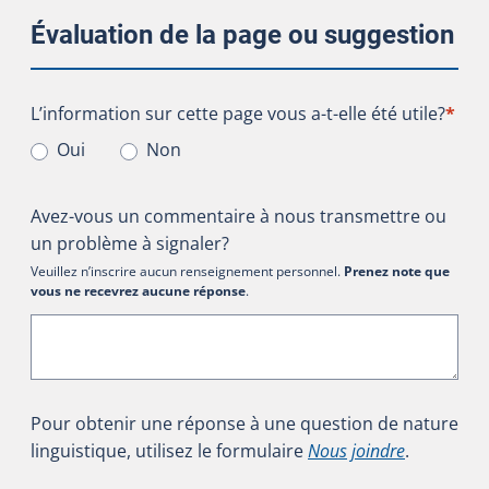
Évaluation de la page ou suggestion
L’information sur cette page vous a-t-elle été utile?
L’information sur cette page vous a-t-elle été utile?
*
Oui
Non
Avez-vous un commentaire à nous transmettre ou
un problème à signaler?
Veuillez n’inscrire aucun renseignement personnel.
Prenez note que
vous ne recevrez aucune réponse
.
Pour obtenir une réponse à une question de nature
linguistique, utilisez le formulaire
Nous joindre
.