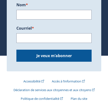
Nom
*
Courriel
*
Je veux m’abonner
(Cet hyperlien externe s'ouvrira dans une nouve
(Cet hyperlien exte
Accessibilité
Accès à l’information
(Cet hyperli
Déclaration de services aux citoyennes et aux citoyens
(Cet hyperlien externe s'ouvrira d
Politique de confidentialité
Plan du site