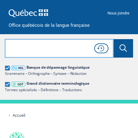
Passer à la recherche
Passer au contenu
Passer à la navigation
Nous joindre
Office québécois de la langue française
Rechercher dans tout le site
Lancer 
Consulter l'
Historique
de recherche
Grand dictionnaire terminologique
Banque de dépannage linguistique
Restreindre aux termes
Grammaire – Orthographe – Syntaxe – Rédaction
Grand dictionnaire terminologique
Termes spécialisés – Définitions – Traductions
Accueil