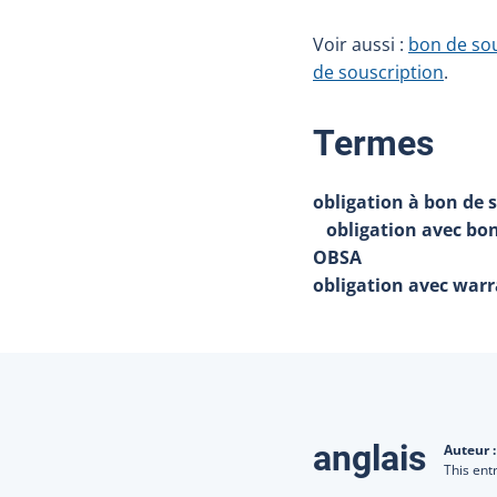
Voir aussi :
bon de sou
de souscription
.
:
Termes
obligation à bon de 
obligation avec bon
OBSA
obligation avec war
Traduction
anglais
Auteur 
This ent