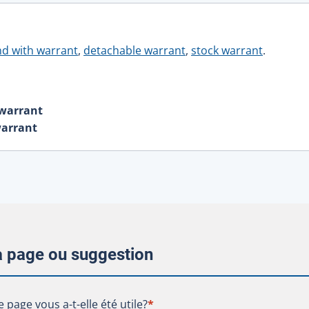
d with warrant
,
detachable warrant
,
stock warrant
.
 warrant
warrant
la page ou suggestion
te page vous a-t-elle été utile?
e page vous a-t-elle été utile?
*