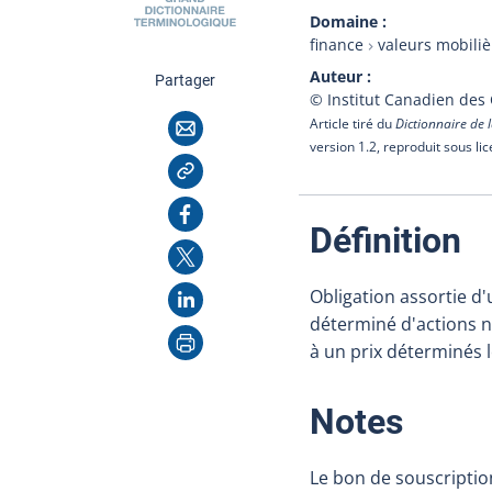
Domaine
finance
valeurs mobiliè
Auteur
cette page
Partager
© Institut Canadien des
Courriel
Article tiré du
Dictionnaire de l
version 1.2, reproduit sous li
Copier l'adresse
Facebook
:
Définition
X
LinkedIn
Obligation assortie d'
déterminé d'actions n
Imprimer
à un prix déterminés l
:
Notes
Le bon de souscriptio