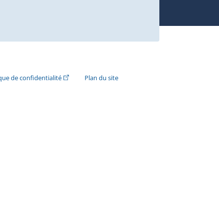
n externe s'ouvrira dans une nouvelle fenêtre.)
(Cet hyperlien externe s'ouvrira dans une nouvelle fenê
ique de confidentialité
Plan du site
e s'ouvrira dans une nouvelle fenêtre.)