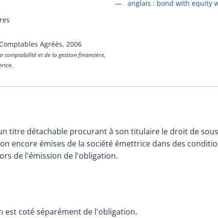
Accéder à la fiche en
anglais :
bond with equity 
res
 Comptables Agréés,
2006
a comptabilité et de la gestion financière
,
cence.
un titre détachable procurant à son titulaire le droit de so
on encore émises de la société émettrice dans des condition
ors de l'émission de l'obligation.
n est coté séparément de l'obligation.