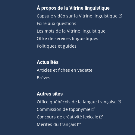
Navigation principale
À propos de la Vitrine linguistique
(Cet hyp
Capsule vidéo sur la Vitrine linguistique
Foire aux questions
Les mots de la Vitrine linguistique
Offre de services linguistiques
Politiques et guides
Actualités
Articles et fiches en vedette
Brèves
Autres sites
(Cet hype
Office québécois de la langue française
(Cet hyperlien externe
Commission de toponymie
(Cet hyperlien ext
Concours de créativité lexicale
(Cet hyperlien externe s'ouvr
Mérites du français