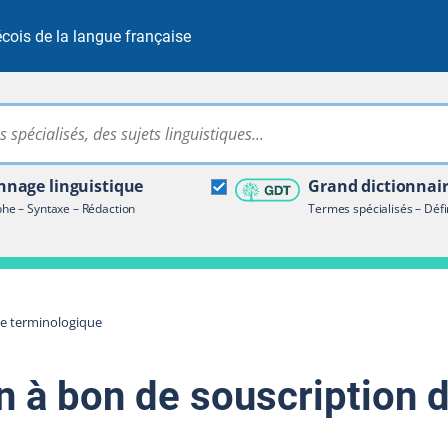
cois de la langue française
Rechercher dans tout le site
ire terminologique
nage linguistique
Grand dictionnai
e – Syntaxe – Rédaction
Termes spécialisés – Défi
re terminologique
n à bon de souscription d