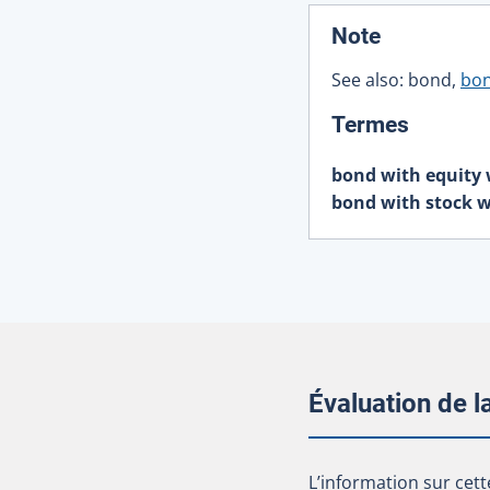
:
Note
See also: bond,
bon
:
Termes
bond with equity
bond with stock 
Évaluation de 
L’information sur cet
L’information sur cett