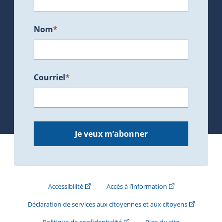
Nom
*
Courriel
*
Je veux m’abonner
(Cet hyperlien externe s'ouvrira dans une nouve
(Cet hyperlien exte
Accessibilité
Accès à l’information
(Cet hyperli
Déclaration de services aux citoyennes et aux citoyens
(Cet hyperlien externe s'ouvrira d
Politique de confidentialité
Plan du site