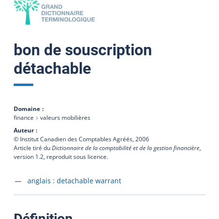
bon de souscription
détachable
Domaine
finance
valeurs mobilières
Auteur
© Institut Canadien des Comptables Agréés,
2006
Article tiré du
Dictionnaire de la comptabilité et de la gestion financière
,
version 1.2, reproduit sous licence.
Accéder à la fiche en
anglais :
detachable warrant
:
Définition