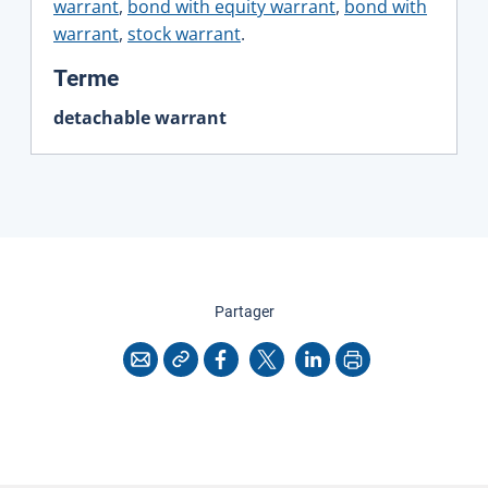
warrant
,
bond with equity warrant
,
bond with
warrant
,
stock warrant
.
:
Terme
detachable warrant
cette page
Partager
Copier l'adresse
Imprimer
Courriel
Facebook
X
LinkedIn