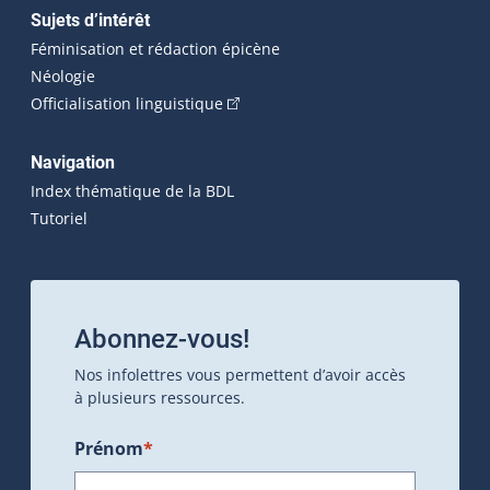
Sujets d’intérêt
Féminisation et rédaction épicène
Néologie
(Cet hyperlien externe s'ouvrira dan
Officialisation linguistique
Navigation
Index thématique de la BDL
Tutoriel
Abonnez-vous!
Nos infolettres vous permettent d’avoir accès
à plusieurs ressources.
Prénom
*