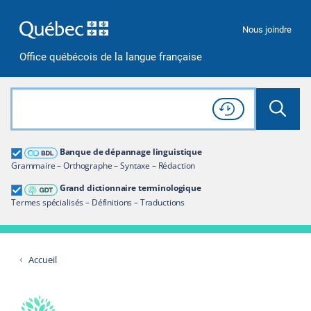
Passer à la recherche
Passer au contenu
Passer à la navigation
Nous joindre
Office québécois de la langue française
Rechercher dans tout le site
Lancer 
Consulter l'
Historique
de recherche
Grand dictionnaire terminologique
Banque de dépannage linguistique
Restreindre aux termes
Grammaire – Orthographe – Syntaxe – Rédaction
Grand dictionnaire terminologique
Termes spécialisés – Définitions – Traductions
Accueil