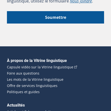
linguistique, utilisez le formulaire
Nous joindre
.
Soumettre
Navigation principale
À propos de la Vitrine linguistique
(Cet hyperlien externe
Capsule vidéo sur la Vitrine linguistique
Foire aux questions
Les mots de la Vitrine linguistique
Offre de services linguistiques
Politiques et guides
Actualités