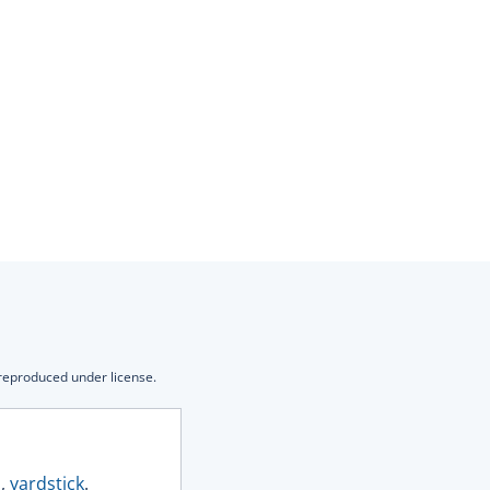
 reproduced under license.
d
,
yardstick
.