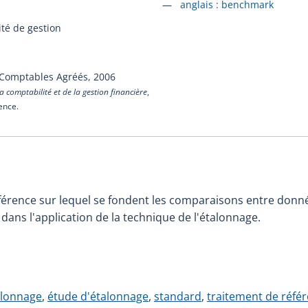
Accéder à la fiche en
anglais :
benchmark
té de gestion
 Comptables Agréés,
2006
a comptabilité et de la gestion financière
,
cence.
érence sur lequel se fondent les comparaisons entre donné
ns l'application de la technique de l'étalonnage.
alonnage
,
étude d'étalonnage
,
standard
,
traitement de réfé