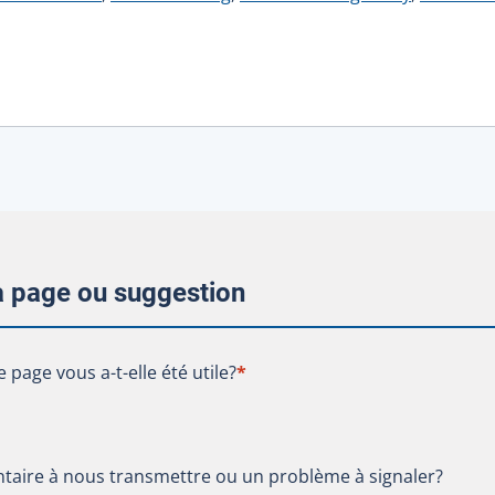
la page ou suggestion
te page vous a-t-elle été utile?
e page vous a-t-elle été utile?
*
aire à nous transmettre ou un problème à signaler?