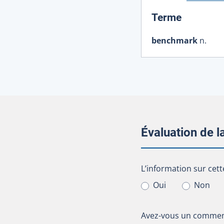
:
Terme
benchmark
n.
Évaluation de 
L’information sur cet
L’information sur cett
Oui
Non
Avez-vous un comment