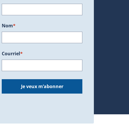
ans une nouvelle fenêtre.)
Nom
*
Courriel
*
dans une nouvelle fenêtre.)
Je veux m’abonner