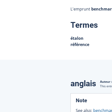
L'emprunt
benchmar
:
Termes
étalon
référence
Traduction
anglais
Auteur 
This ent
:
Note
See also:
benchmar