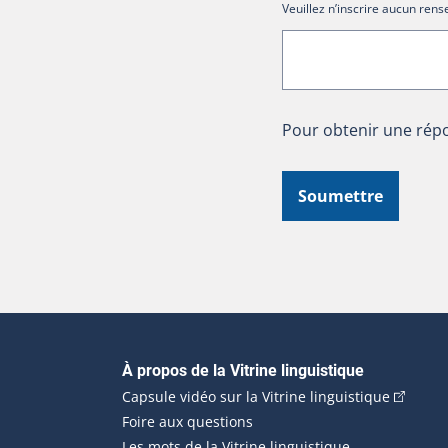
Veuillez n’inscrire aucun re
Pour obtenir une répo
Soumettre
Navigation principale
À propos de la Vitrine linguistique
(Cet hyp
Capsule vidéo sur la Vitrine linguistique
Foire aux questions
Les mots de la Vitrine linguistique