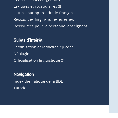
(Cet hyperlien externe s'ouvrira d
Lexiques et vocabulaires
Outils pour apprendre le français
Ressources linguistiques externes
Ressources pour le personnel enseignant
Sujets d’intérêt
Féminisation et rédaction épicène
Néologie
(Cet hyperlien externe s'ouvrira 
Officialisation linguistique
rlien externe s'ouvrira dans une nouvelle fenêtre.)
 s'ouvrira dans une nouvelle fenêtre.)
erne s'ouvrira dans une nouvelle fenêtre.)
Navigation
ira dans une nouvelle fenêtre.)
Index thématique de la BDL
Tutoriel