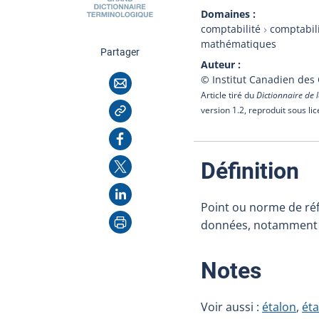
Domaines
comptabilité
comptabili
mathématiques
cette page
Partager
Auteur
Courriel
© Institut Canadien des
Article tiré du
Dictionnaire de l
Copier l'adresse
version 1.2, reproduit sous li
Facebook
X
:
Définition
LinkedIn
Point ou norme de réf
Imprimer
données, notamment da
:
Notes
Voir aussi :
étalon
,
ét