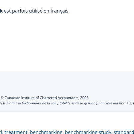
k
est parfois utilisé en français.
s
:
© Canadian Institute of Chartered Accountants,
2006
ry is from the
Dictionnaire de la comptabilité et de la gestion financière
version 1.2,
k treatment
,
benchmarking
,
benchmarking study
,
standar