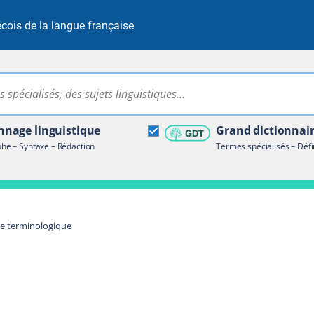
cois de la langue française
Rechercher dans tout le site
ire terminologique
nage linguistique
Grand dictionnai
e – Syntaxe – Rédaction
Termes spécialisés – Défi
re terminologique