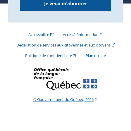
Je veux m’abonner
(Cet hyperlien externe s'ouvrira dans une nouve
(Cet hyperlien exte
Accessibilité
Accès à l’information
(Cet hyperli
Déclaration de services aux citoyennes et aux citoyens
(Cet hyperlien externe s'ouvrira d
Politique de confidentialité
Plan du site
(Cet hyperlien extern
© Gouvernement du Québec, 2026