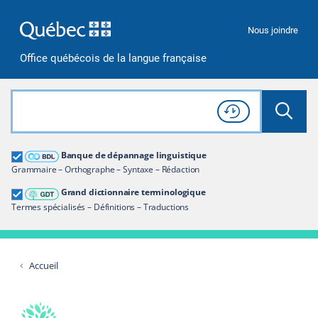
Passer à la recherche
Passer au contenu
Passer à la navigation
Nous joindre
Office québécois de la langue française
Rechercher dans tout le site
Lancer 
Consulter l'
Historique
de recherche
Grand dictionnaire terminologique
Banque de dépannage linguistique
Restreindre aux termes
Grammaire – Orthographe – Syntaxe – Rédaction
Grand dictionnaire terminologique
Termes spécialisés – Définitions – Traductions
Accueil