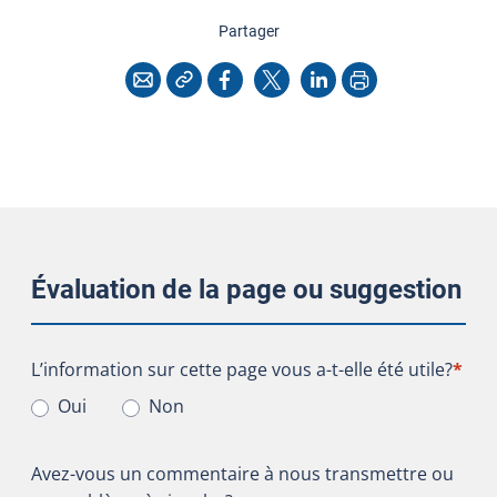
cette page
Partager
Copier l'adresse
Imprimer
Courriel
Facebook
X
LinkedIn
Évaluation de la page ou suggestion
L’information sur cette page vous a-t-elle été utile?
L’information sur cette page vous a-t-elle été utile?
*
Oui
Non
Avez-vous un commentaire à nous transmettre ou