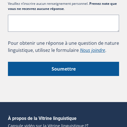
Veuillez n’inscrire aucun renseignement personnel.
Prenez note que
vous ne recevrez aucune réponse
.
Pour obtenir une réponse à une question de nature
linguistique, utilisez le formulaire
Nous joindre
.
Soumettre
Navigation principale
À propos de la Vitrine linguistique
(Cet hyperlien externe
Capsule vidéo sur la Vitrine linguistique