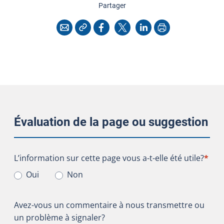
cette page
Partager
Copier l'adresse
Imprimer
Courriel
Facebook
X
LinkedIn
Évaluation de la page ou suggestion
L’information sur cette page vous a-t-elle été utile?
L’information sur cette page vous a-t-elle été utile?
*
Oui
Non
Avez-vous un commentaire à nous transmettre ou
un problème à signaler?