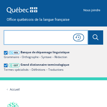
Passer à la recherche
Passer au contenu
Passer à la navigation
Nous joindre
Office québécois de la langue française
Rechercher dans tout le site
Lancer 
Consulter l'
Historique
de recherche
Grand dictionnaire terminologique
Banque de dépannage linguistique
Restreindre aux termes
Grammaire – Orthographe – Syntaxe – Rédaction
Grand dictionnaire terminologique
Termes spécialisés – Définitions – Traductions
Accueil