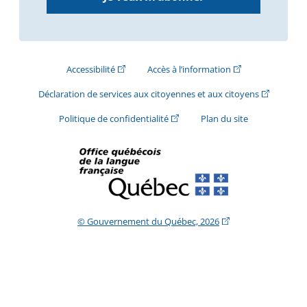
(Cet hyperlien externe s'ouvrira dans une nouve
(Cet hyperlien exte
Accessibilité
Accès à l’information
(Cet hyperli
Déclaration de services aux citoyennes et aux citoyens
(Cet hyperlien externe s'ouvrira d
Politique de confidentialité
Plan du site
(Cet hyperlien extern
© Gouvernement du Québec, 2026