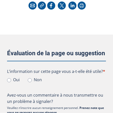
Copier l'adresse
Imprimer
Courriel
Facebook
X
LinkedIn
Évaluation de la page ou suggestion
L’information sur cette page vous a-t-elle été utile?
L’information sur cette page vous a-t-elle été utile?
*
Oui
Non
Avez-vous un commentaire à nous transmettre ou
un problème à signaler?
Veuillez n’inscrire aucun renseignement personnel.
Prenez note que
vous ne recevrez aucune réponse
.