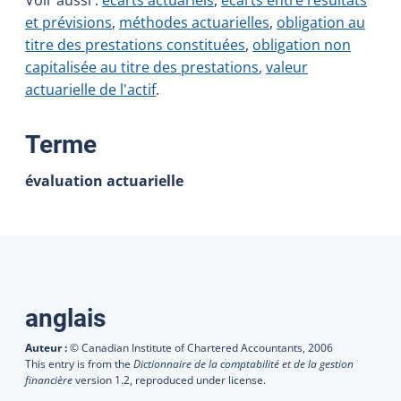
et prévisions
,
méthodes actuarielles
,
obligation au
titre des prestations constituées
,
obligation non
capitalisée au titre des prestations
,
valeur
actuarielle de l'actif
.
:
Terme
évaluation actuarielle
Traductions
anglais
Auteur :
© Canadian Institute of Chartered Accountants,
2006
This entry is from the
Dictionnaire de la comptabilité et de la gestion
financière
version 1.2, reproduced under license.