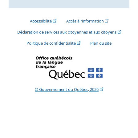
(Cet hyperlien externe s'ouvrira dans une nouve
(Cet hyperlien exte
Accessibilité
Accès à l’information
(Cet hyperli
Déclaration de services aux citoyennes et aux citoyens
(Cet hyperlien externe s'ouvrira d
Politique de confidentialité
Plan du site
(Cet hyperlien extern
© Gouvernement du Québec, 2026