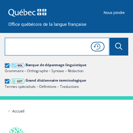
Passer à la recherche
Passer au contenu
Passer à la navigation
Nous joindre
Office québécois de la langue française
Rechercher dans tout le site
Lancer 
Consulter l'
Historique
de recherche
Grand dictionnaire terminologique
Banque de dépannage linguistique
Restreindre aux termes
Grammaire – Orthographe – Syntaxe – Rédaction
Grand dictionnaire terminologique
Termes spécialisés – Définitions – Traductions
Accueil