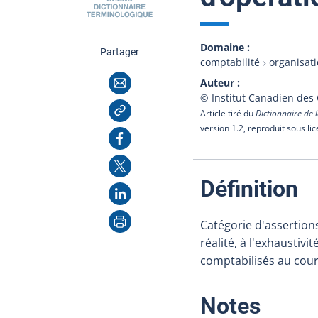
Domaine
cette page
Partager
comptabilité
organisat
Courriel
Auteur
© Institut Canadien des
Copier l'adresse
Article tiré du
Dictionnaire de l
version 1.2, reproduit sous li
Facebook
X
:
Définition
LinkedIn
Imprimer
Catégorie d'assertions
réalité, à l'exhaustiv
comptabilisés au cours
:
Notes