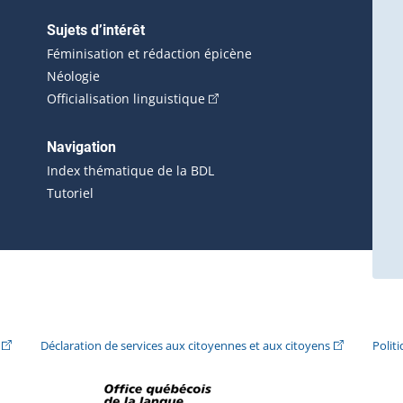
Sujets d’intérêt
Féminisation et rédaction épicène
Néologie
(Cet hyperlien externe s'ouvrira 
Officialisation linguistique
rlien externe s'ouvrira dans une nouvelle fenêtre.)
 s'ouvrira dans une nouvelle fenêtre.)
erne s'ouvrira dans une nouvelle fenêtre.)
Navigation
ira dans une nouvelle fenêtre.)
Index thématique de la BDL
Tutoriel
ira dans une nouvelle fenêtre.)
(Cet hyperlien externe s'ouvrira dans une nouvelle fenêtre.)
(Cet hyperlie
Déclaration de services aux citoyennes et aux citoyens
Polit