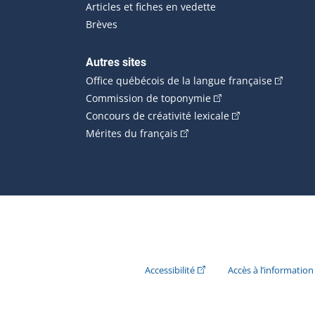
Articles et fiches en vedette
Brèves
Autres sites
(Cet hype
Office québécois de la langue française
(Cet hyperlien externe
Commission de toponymie
(Cet hyperlien ext
Concours de créativité lexicale
(Cet hyperlien externe s'ouvr
Mérites du français
(Cet hyperlien externe s'ouvr
Accessibilité
Accès à l’information