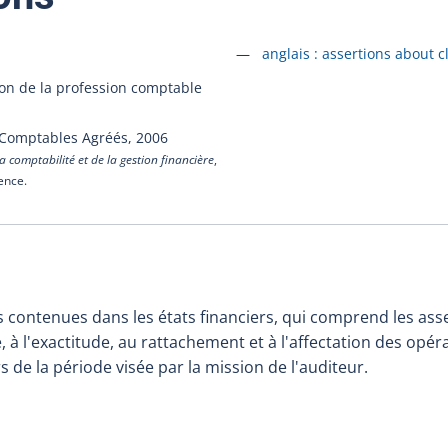
Accéder à la fiche en
anglais :
assertions about c
ion de la profession comptable
 Comptables Agréés,
2006
a comptabilité et de la gestion financière
,
cence.
 contenues dans les états financiers, qui comprend les asser
ité, à l'exactitude, au rattachement et à l'affectation des op
 de la période visée par la mission de l'auditeur.