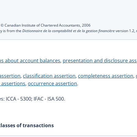
s
:
© Canadian Institute of Chartered Accountants,
2006
ry is from the
Dictionnaire de la comptabilité et de la gestion financière
version 1.2,
ns about account balances
,
presentation and disclosure ass
assertion
,
classification assertion
,
completeness assertion
,
 assertions
,
occurrence assertion
.
: ICCA - 5300; IFAC - ISA 500.
lasses of transactions