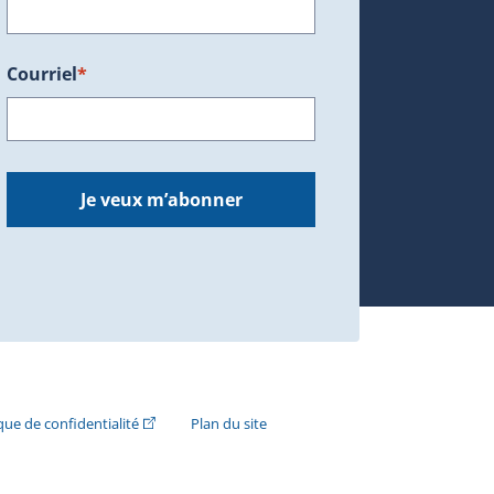
Courriel
*
dans une nouvelle fenêtre.)
Je veux m’abonner
n externe s'ouvrira dans une nouvelle fenêtre.)
(Cet hyperlien externe s'ouvrira dans une nouvelle fenê
ique de confidentialité
Plan du site