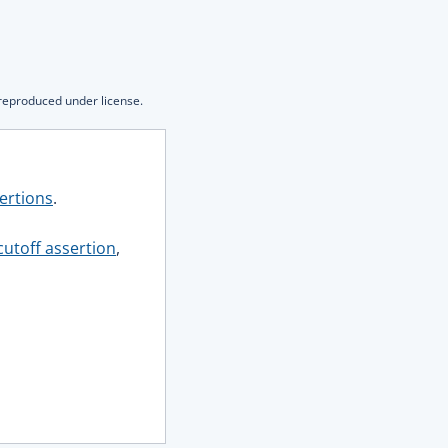
 reproduced under license.
ertions
.
cutoff assertion
,