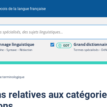
cois de la langue française
Rechercher dans tout le site
ire terminologique
nage linguistique
Grand dictionnai
e – Syntaxe – Rédaction
Termes spécialisés – Défi
re terminologique
s relatives aux catégori
ons