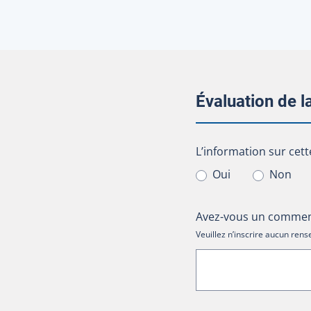
Évaluation de 
L’information sur cet
L’information sur cett
Oui
Non
Avez-vous un comment
Veuillez n’inscrire aucun re