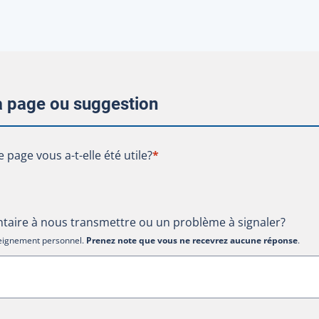
la page ou suggestion
te page vous a-t-elle été utile?
e page vous a-t-elle été utile?
*
aire à nous transmettre ou un problème à signaler?
nseignement personnel.
Prenez note que vous ne recevrez aucune réponse
.