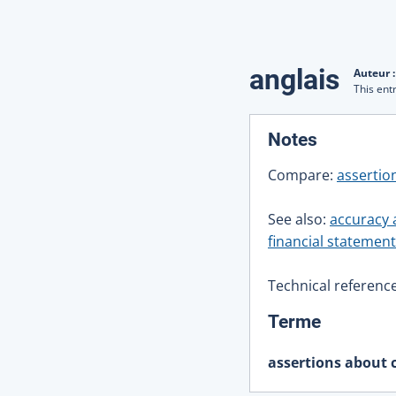
Traduction
anglais
Auteur 
This ent
:
Notes
Compare:
assertio
See also:
accuracy 
financial statement
Technical references
:
Terme
assertions about c