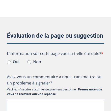
Évaluation de la page ou suggestion
L’information sur cette page vous a-t-elle été utile?
L’information sur cette page vous a-t-elle été utile?
*
Oui
Non
Avez-vous un commentaire à nous transmettre ou
un problème à signaler?
Veuillez n’inscrire aucun renseignement personnel.
Prenez note que
vous ne recevrez aucune réponse
.