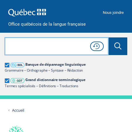
Passer à la recherche
Passer au contenu
Passer à la navigation
Nous joindre
Office québécois de la langue française
Rechercher dans tout le site
Lancer 
Consulter l'
Historique
de recherche
Grand dictionnaire terminologique
Banque de dépannage linguistique
Restreindre aux termes
Grammaire – Orthographe – Syntaxe – Rédaction
Grand dictionnaire terminologique
Termes spécialisés – Définitions – Traductions
Accueil