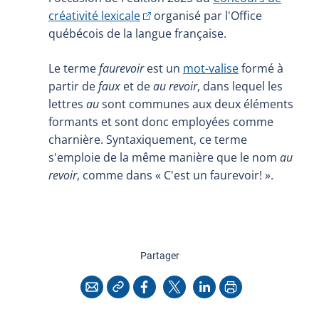
(Cet hyperlien externe s'ouvrira 
créativité lexicale
organisé par l'Office
québécois de la langue française.
Le terme
faurevoir
est un
mot-valise
formé à
partir de
faux
et de
au revoir
, dans lequel les
lettres
au
sont communes aux deux éléments
formants et sont donc employées comme
charnière. Syntaxiquement, ce terme
s'emploie de la même manière que le nom
au
revoir
, comme dans « C'est un faurevoir! ».
cette page
Partager
Copier l'adresse
Imprimer
Courriel
Facebook
X
LinkedIn