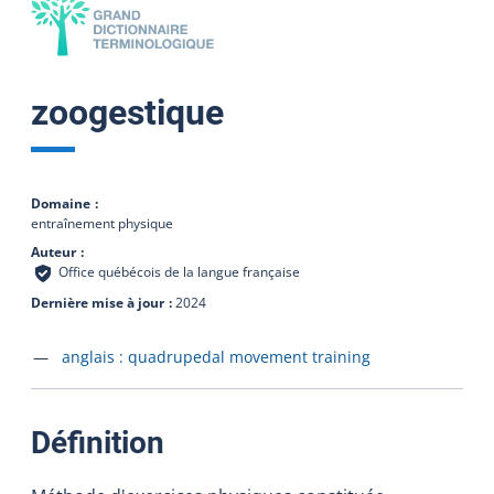
zoogestique
Domaine
entraînement physique
Auteur
Office québécois de la langue française
Dernière mise à jour
2024
Accéder à la fiche en
anglais :
quadrupedal movement training
:
Définition