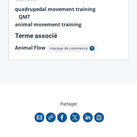
quadrupedal movement training
QMT
animal movement training
:
Terme associé
Animal Flow
marque de commerce
Afficher l'infobulle
cette page
Partager
Copier l'adresse
Imprimer
Courriel
Facebook
X
LinkedIn