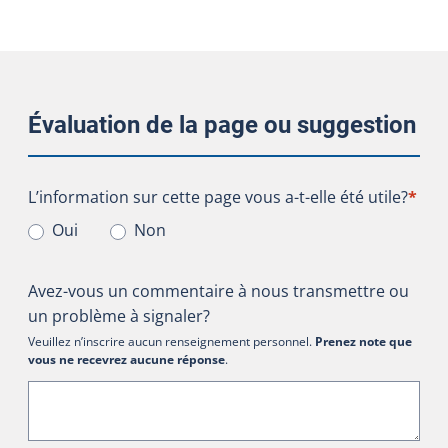
Évaluation de la page ou suggestion
L’information sur cette page vous a-t-elle été utile?
L’information sur cette page vous a-t-elle été utile?
*
Oui
Non
Avez-vous un commentaire à nous transmettre ou
un problème à signaler?
Veuillez n’inscrire aucun renseignement personnel.
Prenez note que
vous ne recevrez aucune réponse
.