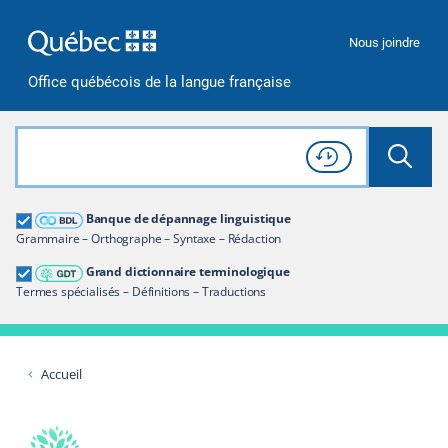
Passer à la recherche
Passer au contenu
Passer à la navigation
Nous joindre
Office québécois de la langue française
Rechercher dans tout le site
Lancer 
Consulter l'
Historique
de recherche
Grand dictionnaire terminologique
Banque de dépannage linguistique
Restreindre aux termes
Grammaire – Orthographe – Syntaxe – Rédaction
Grand dictionnaire terminologique
Termes spécialisés – Définitions – Traductions
Accueil