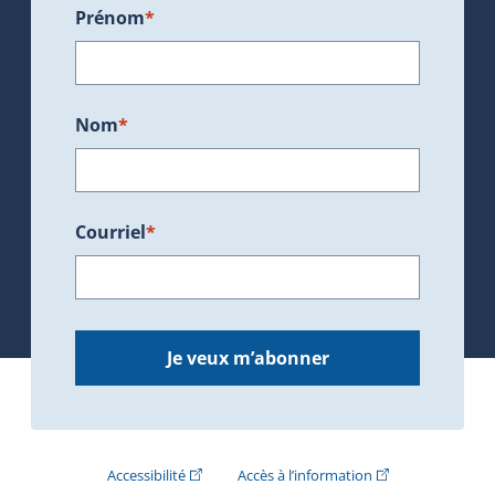
Prénom
*
Nom
*
Courriel
*
Je veux m’abonner
(Cet hyperlien externe s'ouvrira dans une nouve
(Cet hyperlien exte
Accessibilité
Accès à l’information