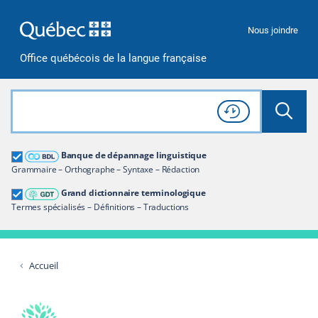
Passer à la recherche
Passer au contenu
Passer à la navigation
Nous joindre
Office québécois de la langue française
Rechercher dans tout le site
Lancer 
Consulter l'
Historique
de recherche
Grand dictionnaire terminologique
Banque de dépannage linguistique
Restreindre aux termes
Grammaire – Orthographe – Syntaxe – Rédaction
Grand dictionnaire terminologique
Termes spécialisés – Définitions – Traductions
Accueil