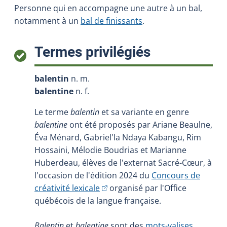
Personne qui en accompagne une autre à un bal,
notamment à un
bal de finissants
.
:
Termes privilégiés
balentin
n. m.
balentine
n. f.
Le terme
balentin
et sa variante en genre
balentine
ont été proposés par Ariane Beaulne,
Éva Ménard, Gabriel'la Ndaya Kabangu, Rim
Hossaini, Mélodie Boudrias et Marianne
Huberdeau, élèves de l'externat Sacré-Cœur, à
l'occasion de l'édition 2024 du
Concours de
(Cet hyperlien externe s'ouvrira 
créativité lexicale
organisé par l'Office
québécois de la langue française.
Balentin
et
balentine
sont des
mots-valises