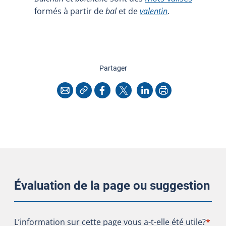
formés à partir de
bal
et de
valentin
.
cette page
Partager
Copier l'adresse
Imprimer
Courriel
Facebook
X
LinkedIn
Évaluation de la page ou suggestion
L’information sur cette page vous a-t-elle été utile?
L’information sur cette page vous a-t-elle été utile?
*