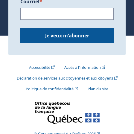
Courriel
*
Je veux m’abonner
(Cet hyperlien externe s'ouvrira dans une nouve
(Cet hyperlien exte
Accessibilité
Accès à l’information
(Cet hyperli
Déclaration de services aux citoyennes et aux citoyens
(Cet hyperlien externe s'ouvrira d
Politique de confidentialité
Plan du site
(Cet hyperlien extern
© Gouvernement du Québec, 2026