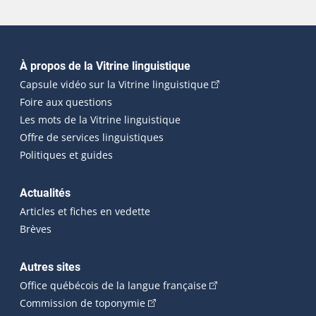
Navigation principale
À propos de la Vitrine linguistique
(Cet hyperlien externe
Capsule vidéo sur la Vitrine linguistique
Foire aux questions
Les mots de la Vitrine linguistique
Offre de services linguistiques
Politiques et guides
Actualités
Articles et fiches en vedette
Brèves
Autres sites
(Cet hyperlien externe 
Office québécois de la langue française
(Cet hyperlien externe s'ouvrira dan
Commission de toponymie