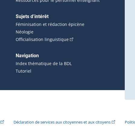
Ressources pour le personnel enseignant
Sujets d’intérêt
Féminisation et rédaction épicène
Néologie
(Cet hyperlien externe s'ouvrira 
Officialisation linguistique
rlien externe s'ouvrira dans une nouvelle fenêtre.)
 s'ouvrira dans une nouvelle fenêtre.)
erne s'ouvrira dans une nouvelle fenêtre.)
Navigation
ira dans une nouvelle fenêtre.)
Index thématique de la BDL
Tutoriel
ira dans une nouvelle fenêtre.)
(Cet hyperlien externe s'ouvrira dans une nouvelle fenêtre.)
(Cet hyperlie
Déclaration de services aux citoyennes et aux citoyens
Polit