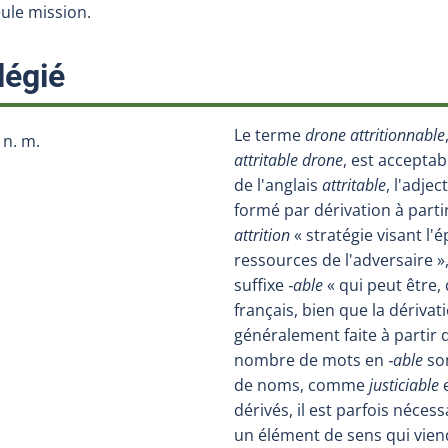
eule mission.
:
légié
Le terme
drone attritionnable
n. m.
attritable drone
, est acceptab
de l'anglais
attritable
, l'adjec
formé par dérivation à part
attrition
« stratégie visant l
ressources de l'adversaire »
suffixe
‑able
« qui peut être, 
français, bien que la dérivat
généralement faite à partir 
nombre de mots en
‑able
son
de noms, comme
justiciable
dérivés, il est parfois néce
un élément de sens qui vien