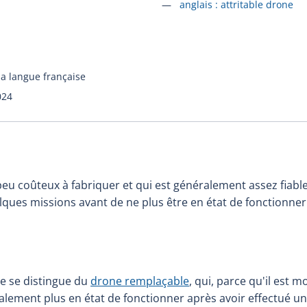
Accéder à la fiche en
anglais :
attritable drone
la langue française
024
peu coûteux à fabriquer et qui est généralement assez fiabl
lques missions avant de ne plus être en état de fonctionner
le se distingue du
drone remplaçable
, qui, parce qu'il est m
alement plus en état de fonctionner après avoir effectué u