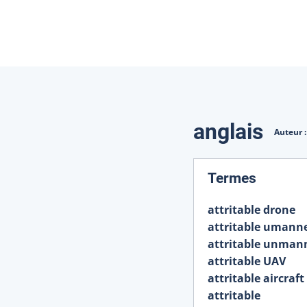
Traduction
anglais
Auteur 
:
Termes
attritable drone
attritable umanne
attritable unmann
attritable UAV
attritable aircraft
attritable