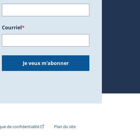
Courriel
*
dans une nouvelle fenêtre.)
Je veux m’abonner
n externe s'ouvrira dans une nouvelle fenêtre.)
(Cet hyperlien externe s'ouvrira dans une nouvelle fenê
ique de confidentialité
Plan du site