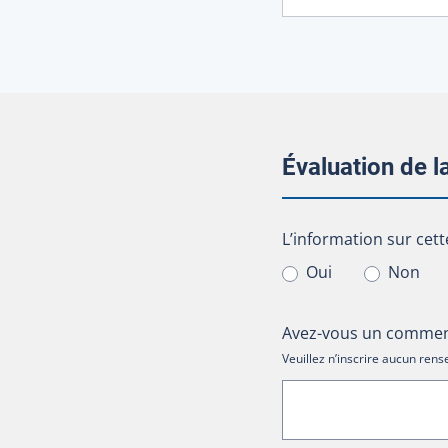
Évaluation de 
L’information sur cet
L’information sur cett
Oui
Non
Avez-vous un comment
Veuillez n’inscrire aucun re