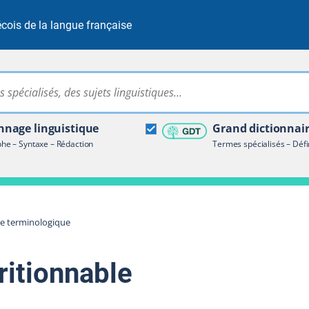
cois de la langue française
Rechercher dans tout le site
ire terminologique
nage linguistique
Grand dictionnai
e – Syntaxe – Rédaction
Termes spécialisés – Défi
re terminologique
ritionnable