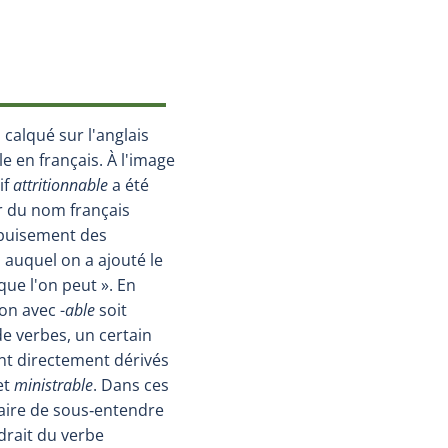
, calqué sur l'anglais
le en français. À l'image
tif
attritionnable
a été
ir du nom français
'épuisement des
, auquel on a ajouté le
que l'on peut ». En
ion avec -
able
soit
de verbes, un certain
t directement dérivés
et
ministrable
. Dans ces
ssaire de sous‑entendre
drait du verbe