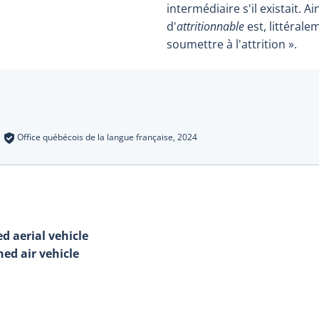
intermédiaire s'il existait. Ai
d'
attritionnable
est, littérale
soumettre à l'attrition ».
s
:
Office québécois de la langue française,
2024
d aerial vehicle
ed air vehicle