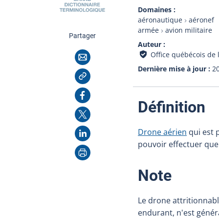
Domaines
aéronautique
aéronef
armée
avion militaire
cette page
Partager
Auteur
Courriel
Office québécois de 
Dernière mise à jour
2
Copier l'adresse
Facebook
:
Définition
X
LinkedIn
Drone aérien
qui est 
pouvoir effectuer que
Imprimer
:
Note
Le drone attritionnab
endurant, n'est génér