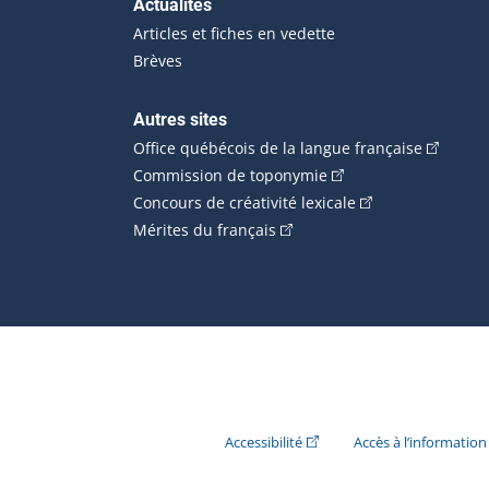
Actualités
Articles et fiches en vedette
Brèves
Autres sites
(Cet hype
Office québécois de la langue française
(Cet hyperlien externe
Commission de toponymie
(Cet hyperlien ext
Concours de créativité lexicale
(Cet hyperlien externe s'ouvr
Mérites du français
(Cet hyperlien externe s'ouvr
Accessibilité
Accès à l’information