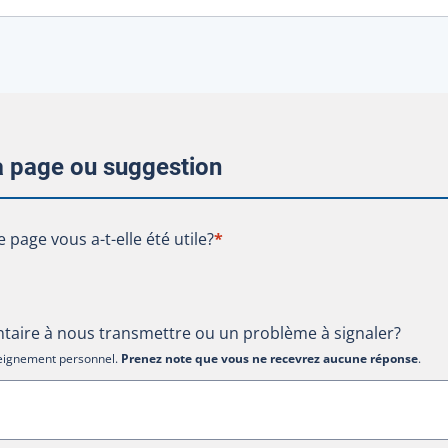
la page ou suggestion
te page vous a-t-elle été utile?
e page vous a-t-elle été utile?
*
aire à nous transmettre ou un problème à signaler?
nseignement personnel.
Prenez note que vous ne recevrez aucune réponse
.