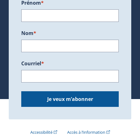
Prénom
*
Nom
*
Courriel
*
Je veux m’abonner
(Cet hyperlien externe s'ouvrira dans une nouve
(Cet hyperlien exte
Accessibilité
Accès à l’information