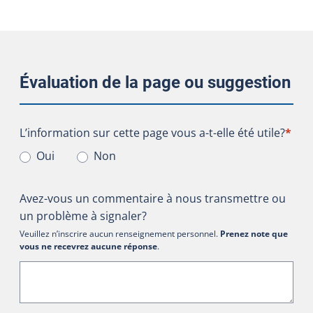
Évaluation de la page ou suggestion
L’information sur cette page vous a-t-elle été utile?
L’information sur cette page vous a-t-elle été utile?
*
Oui
Non
Avez-vous un commentaire à nous transmettre ou
un problème à signaler?
Veuillez n’inscrire aucun renseignement personnel.
Prenez note que
vous ne recevrez aucune réponse
.