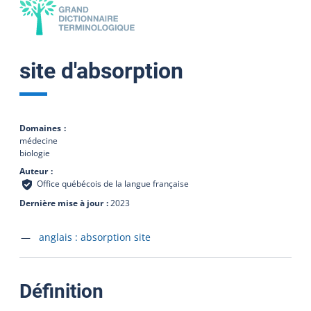
site d'absorption
Domaines
médecine
biologie
Auteur
Office québécois de la langue française
Dernière mise à jour
2023
Accéder à la fiche en
anglais :
absorption site
:
Définition