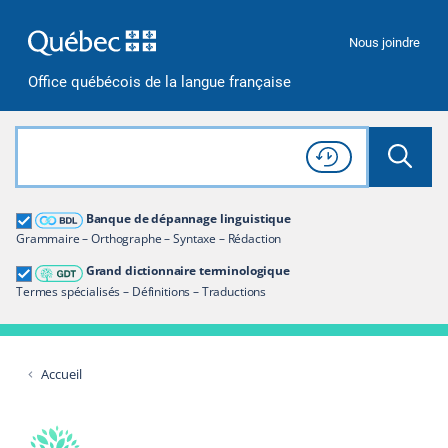
Passer à la recherche
Passer au contenu
Passer à la navigation
Nous joindre
Office québécois de la langue française
Rechercher dans tout le site
Lancer 
Consulter l'
Historique
de recherche
Grand dictionnaire terminologique
Banque de dépannage linguistique
Restreindre aux termes
Grammaire – Orthographe – Syntaxe – Rédaction
Grand dictionnaire terminologique
Termes spécialisés – Définitions – Traductions
Accueil