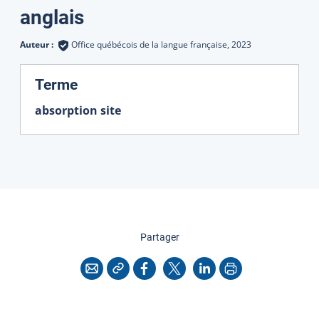
Traductions
anglais
Auteur :
Office québécois de la langue française,
2023
:
Terme
absorption site
cette page
Partager
Copier l'adresse
Imprimer
Courriel
Facebook
X
LinkedIn