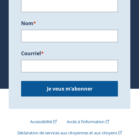
Nom
*
Courriel
*
Je veux m’abonner
(Cet hyperlien externe s'ouvrira dans une nouve
(Cet hyperlien exte
Accessibilité
Accès à l’information
(Cet hyperli
Déclaration de services aux citoyennes et aux citoyens