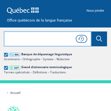
Passer à la recherche
Passer au contenu
Passer à la navigation
Nous joindre
Office québécois de la langue française
Rechercher dans tout le site
Lancer 
Consulter l'
Historique
de recherche
Grand dictionnaire terminologique
Banque de dépannage linguistique
Restreindre aux termes
Grammaire – Orthographe – Syntaxe – Rédaction
Grand dictionnaire terminologique
Termes spécialisés – Définitions – Traductions
Accueil