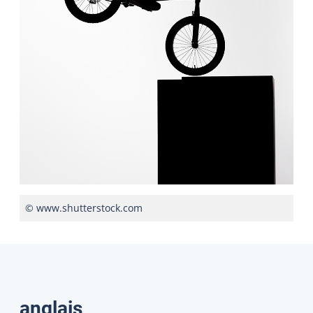
© www.shutterstock.com
Traductions
anglais