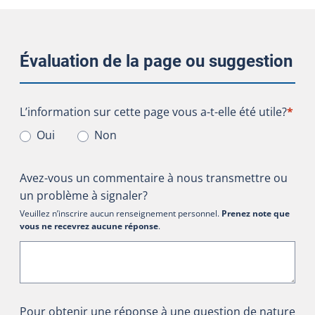
Évaluation de la page ou suggestion
L’information sur cette page vous a-t-elle été utile?
L’information sur cette page vous a-t-elle été utile?
*
Oui
Non
Avez-vous un commentaire à nous transmettre ou
un problème à signaler?
Veuillez n’inscrire aucun renseignement personnel.
Prenez note que
vous ne recevrez aucune réponse
.
Pour obtenir une réponse à une question de nature