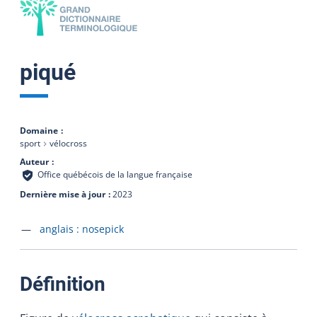
piqué
Domaine
sport
vélocross
Auteur
Office québécois de la langue française
Dernière mise à jour
2023
Accéder à la fiche en
anglais :
nosepick
:
Définition