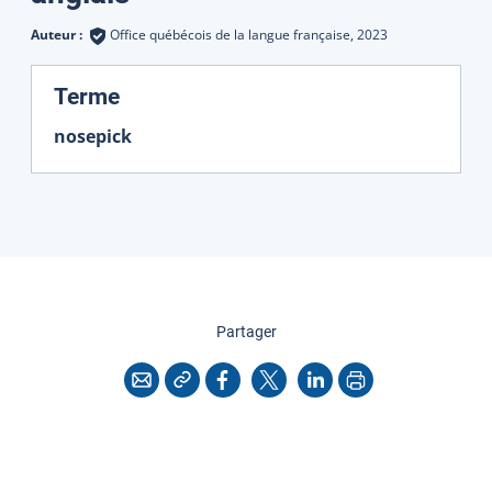
Auteur :
Office québécois de la langue française,
2023
:
Terme
nosepick
cette page
Partager
Copier l'adresse
Imprimer
Courriel
Facebook
X
LinkedIn