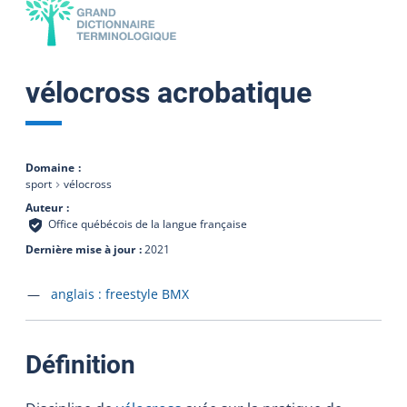
vélocross acrobatique
Domaine
sport
vélocross
Auteur
Office québécois de la langue française
Dernière mise à jour
2021
Accéder à la fiche en
anglais :
freestyle BMX
:
Définition