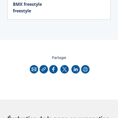
BMX freestyle
freestyle
cette page
Partager
Copier l'adresse
Imprimer
Courriel
Facebook
X
LinkedIn