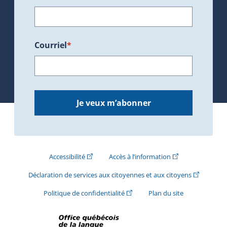
Courriel
*
Je veux m’abonner
(Cet hyperlien externe s'ouvrira dans une nouve
(Cet hyperlien exte
Accessibilité
Accès à l’information
(Cet hyperli
Déclaration de services aux citoyennes et aux citoyens
(Cet hyperlien externe s'ouvrira d
Politique de confidentialité
Plan du site