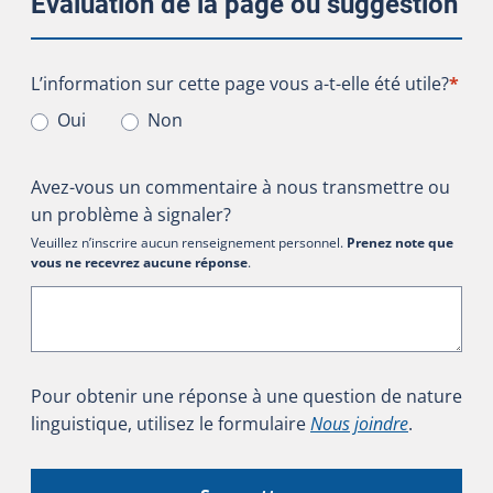
Évaluation de la page ou suggestion
L’information sur cette page vous a-t-elle été utile?
L’information sur cette page vous a-t-elle été utile?
*
Oui
Non
Avez-vous un commentaire à nous transmettre ou
un problème à signaler?
Veuillez n’inscrire aucun renseignement personnel.
Prenez note que
vous ne recevrez aucune réponse
.
Pour obtenir une réponse à une question de nature
linguistique, utilisez le formulaire
Nous joindre
.