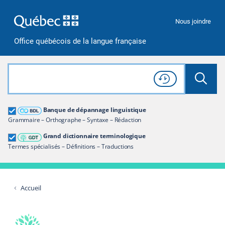
Passer à la recherche
Passer au contenu
Passer à la navigation
Nous joindre
Office québécois de la langue française
Rechercher dans tout le site
Lancer 
Consulter l'
Historique
de recherche
Grand dictionnaire terminologique
Banque de dépannage linguistique
Restreindre aux termes
Grammaire – Orthographe – Syntaxe – Rédaction
Grand dictionnaire terminologique
Termes spécialisés – Définitions – Traductions
Accueil