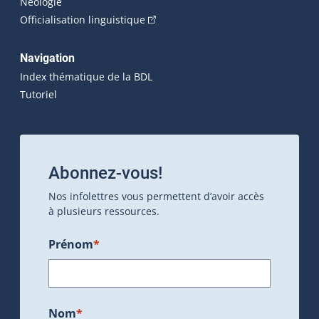
Néologie
(Cet hyperlien externe s'ouvrira dan
Officialisation linguistique
Navigation
Index thématique de la BDL
Tutoriel
Abonnez-vous!
Nos infolettres vous permettent d’avoir accès
à plusieurs ressources.
Prénom
*
Nom
*