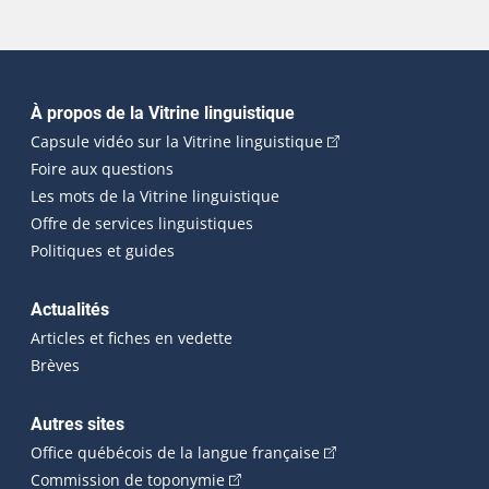
Navigation principale
À propos de la Vitrine linguistique
(Cet hyperlien externe
Capsule vidéo sur la Vitrine linguistique
Foire aux questions
Les mots de la Vitrine linguistique
Offre de services linguistiques
Politiques et guides
Actualités
Articles et fiches en vedette
Brèves
Autres sites
(Cet hyperlien externe 
Office québécois de la langue française
(Cet hyperlien externe s'ouvrira dan
Commission de toponymie