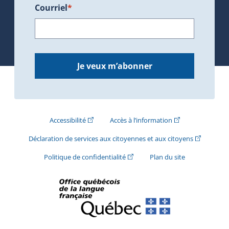
Courriel
*
Je veux m’abonner
(Cet hyperlien externe s'ouvrira dans une nouve
(Cet hyperlien exte
Accessibilité
Accès à l’information
(Cet hyperli
Déclaration de services aux citoyennes et aux citoyens
(Cet hyperlien externe s'ouvrira d
Politique de confidentialité
Plan du site