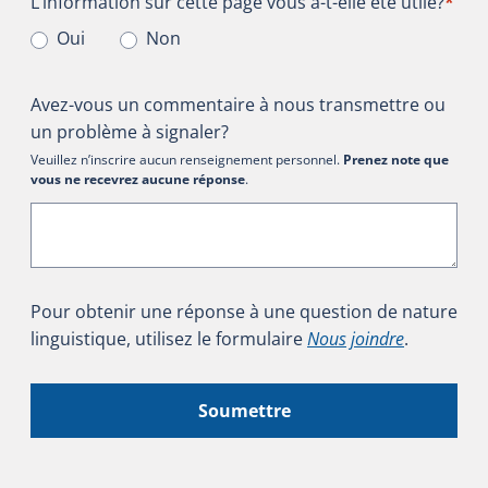
L’information sur cette page vous a-t-elle été utile?
L’information sur cette page vous a-t-elle été utile?
*
Oui
Non
Avez-vous un commentaire à nous transmettre ou
un problème à signaler?
Veuillez n’inscrire aucun renseignement personnel.
Prenez note que
vous ne recevrez aucune réponse
.
Pour obtenir une réponse à une question de nature
linguistique, utilisez le formulaire
Nous joindre
.
Soumettre