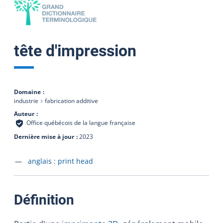
tête d'impression
Domaine
industrie
fabrication additive
Auteur
Office québécois de la langue française
Dernière mise à jour
2023
Accéder à la fiche en
anglais :
print head
:
Définition