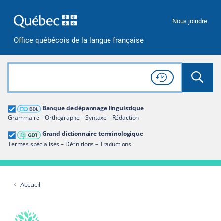
Passer à la recherche
Passer au contenu
Passer à la navigation
Nous joindre
Office québécois de la langue française
Rechercher dans tout le site
Lancer 
Consulter l'
Historique
de recherche
Grand dictionnaire terminologique
Banque de dépannage linguistique
Restreindre aux termes
Grammaire – Orthographe – Syntaxe – Rédaction
Grand dictionnaire terminologique
Termes spécialisés – Définitions – Traductions
Accueil