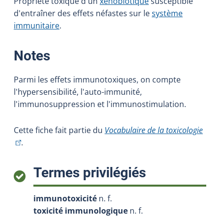
Propriété toxique d'un
xénobiotique
susceptible
d'entraîner des effets néfastes sur le
système
immunitaire
.
:
Notes
Parmi les effets immunotoxiques, on compte
l'hypersensibilité, l'auto-immunité,
l'immunosuppression et l'immunostimulation.
(Cet 
Cette fiche fait partie du
Vocabulaire de la toxicologie
.
:
Termes privilégiés
immunotoxicité
n. f.
toxicité immunologique
n. f.