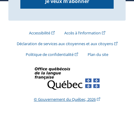
Je veux m’abonner
(Cet hyperlien externe s'ouvrira dans une nouve
(Cet hyperlien exte
Accessibilité
Accès à l’information
(Cet hyperli
Déclaration de services aux citoyennes et aux citoyens
(Cet hyperlien externe s'ouvrira d
Politique de confidentialité
Plan du site
(Cet hyperlien extern
© Gouvernement du Québec, 2026