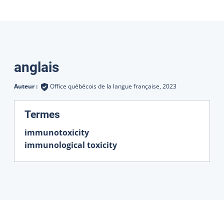
Traductions
anglais
Auteur :
Office québécois de la langue française,
2023
:
Termes
immunotoxicity
immunological toxicity