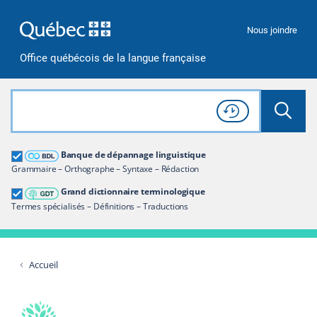
Passer à la recherche
Passer au contenu
Passer à la navigation
Nous joindre
Office québécois de la langue française
Rechercher dans tout le site
Lancer 
Consulter l'
Historique
de recherche
Grand dictionnaire terminologique
Banque de dépannage linguistique
Restreindre aux termes
Grammaire – Orthographe – Syntaxe – Rédaction
Grand dictionnaire terminologique
Termes spécialisés – Définitions – Traductions
Accueil