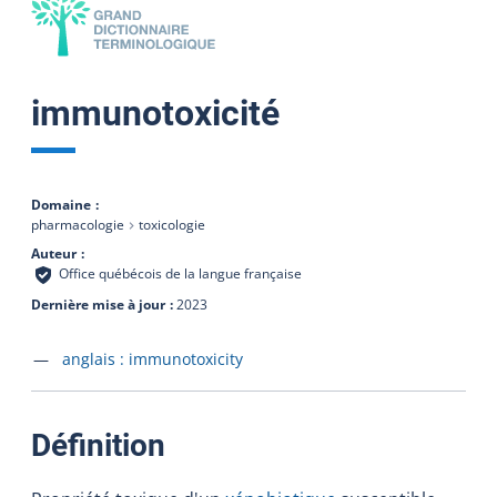
immunotoxicité
Domaine
pharmacologie
toxicologie
Auteur
Office québécois de la langue française
Dernière mise à jour
2023
Accéder à la fiche en
anglais :
immunotoxicity
:
Définition