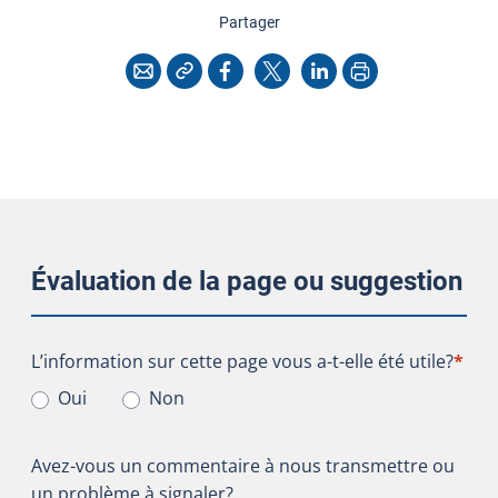
cette page
Partager
Copier l'adresse
Imprimer
Courriel
Facebook
X
LinkedIn
Évaluation de la page ou suggestion
L’information sur cette page vous a-t-elle été utile?
L’information sur cette page vous a-t-elle été utile?
*
Oui
Non
Avez-vous un commentaire à nous transmettre ou
un problème à signaler?