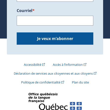
Courriel
*
Je veux m’abonner
(Cet hyperlien externe s'ouvrira dans une nouve
(Cet hyperlien exte
Accessibilité
Accès à l’information
(Cet hyperli
Déclaration de services aux citoyennes et aux citoyens
(Cet hyperlien externe s'ouvrira d
Politique de confidentialité
Plan du site