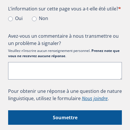
L’information sur cette page vous a-t-elle été utile?
L’information sur cette page vous a-t-elle été utile?
*
Oui
Non
Avez-vous un commentaire à nous transmettre ou
un problème à signaler?
Veuillez n’inscrire aucun renseignement personnel.
Prenez note que
vous ne recevrez aucune réponse
.
Pour obtenir une réponse à une question de nature
linguistique, utilisez le formulaire
Nous joindre
.
Soumettre