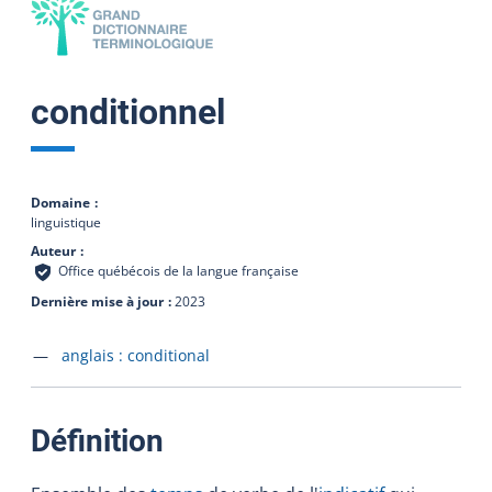
conditionnel
Domaine
linguistique
Auteur
Office québécois de la langue française
Dernière mise à jour
2023
Accéder à la fiche en
anglais :
conditional
:
Définition