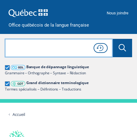
Passer à la recherche
Passer au contenu
Passer à la navigation
Nous joindre
Office québécois de la langue française
Rechercher dans tout le site
Lancer 
Consulter l'
Historique
de recherche
Grand dictionnaire terminologique
Banque de dépannage linguistique
Restreindre aux termes
Grammaire – Orthographe – Syntaxe – Rédaction
Grand dictionnaire terminologique
Termes spécialisés – Définitions – Traductions
Accueil