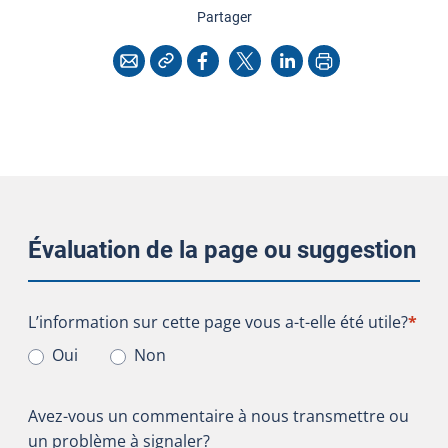
cette page
Partager
Copier l'adresse
Imprimer
Courriel
Facebook
X
LinkedIn
Évaluation de la page ou suggestion
L’information sur cette page vous a-t-elle été utile?
L’information sur cette page vous a-t-elle été utile?
*
Oui
Non
Avez-vous un commentaire à nous transmettre ou
un problème à signaler?