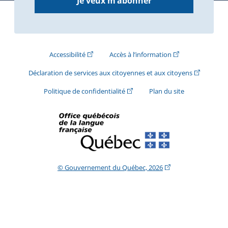
Je veux m’abonner
(Cet hyperlien externe s'ouvrira dans une nouve
(Cet hyperlien exte
Accessibilité
Accès à l’information
(Cet hyperli
Déclaration de services aux citoyennes et aux citoyens
(Cet hyperlien externe s'ouvrira d
Politique de confidentialité
Plan du site
(Cet hyperlien extern
© Gouvernement du Québec, 2026