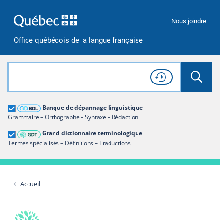
Passer à la recherche
Passer au contenu
Passer à la navigation
Nous joindre
Office québécois de la langue française
Rechercher dans tout le site
Lancer 
Consulter l'
Historique
de recherche
Grand dictionnaire terminologique
Banque de dépannage linguistique
Restreindre aux termes
Grammaire – Orthographe – Syntaxe – Rédaction
Grand dictionnaire terminologique
Termes spécialisés – Définitions – Traductions
Accueil