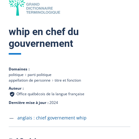
whip en chef du
gouvernement
Domaines
politique
parti politique
appellation de personne
titre et fonction
Auteur
Office québécois de la langue française
Dernière mise à jour
2024
Accéder à la fiche en
anglais :
chief governement whip