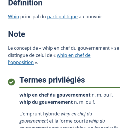
:
Définition
Whip
principal du
parti politique
au pouvoir.
:
Note
Le concept de « whip en chef du gouvernement » se
distingue de celui de «
whip en chef de
l'opposition
».
:
Termes privilégiés
whip en chef du gouvernement
n. m. ou f.
whip du gouvernement
n. m. ou f.
L'emprunt hybride
whip en chef du
gouvernement
et la forme courte
whip du
gouvernement
sont acceptables, en français; ils