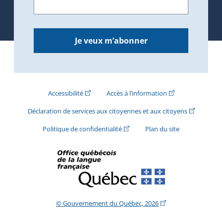
Je veux m’abonner
(Cet hyperlien externe s'ouvrira dans une nouve
(Cet hyperlien exte
Accessibilité
Accès à l’information
(Cet hyperli
Déclaration de services aux citoyennes et aux citoyens
(Cet hyperlien externe s'ouvrira d
Politique de confidentialité
Plan du site
(Cet hyperlien extern
© Gouvernement du Québec, 2026