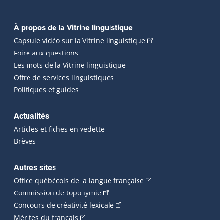
Navigation principale
À propos de la Vitrine linguistique
(Cet hyperlien externe
Capsule vidéo sur la Vitrine linguistique
Foire aux questions
Les mots de la Vitrine linguistique
Offre de services linguistiques
Politiques et guides
Actualités
Articles et fiches en vedette
Brèves
Autres sites
(Cet hyperlien externe 
Office québécois de la langue française
(Cet hyperlien externe s'ouvrira dan
Commission de toponymie
(Cet hyperlien externe s'ouvrira
Concours de créativité lexicale
(Cet hyperlien externe s'ouvrira dans une n
Mérites du français