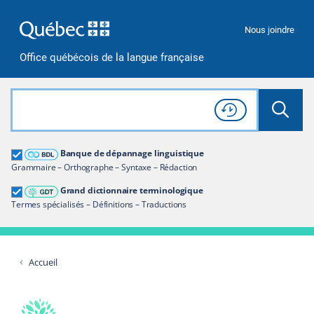
Passer à la recherche
Passer au contenu
Passer à la navigation
Nous joindre
Office québécois de la langue française
Rechercher dans tout le site
Lancer 
Consulter l'
Historique
de recherche
Grand dictionnaire terminologique
Banque de dépannage linguistique
Restreindre aux termes
Grammaire – Orthographe – Syntaxe – Rédaction
Grand dictionnaire terminologique
Termes spécialisés – Définitions – Traductions
Accueil