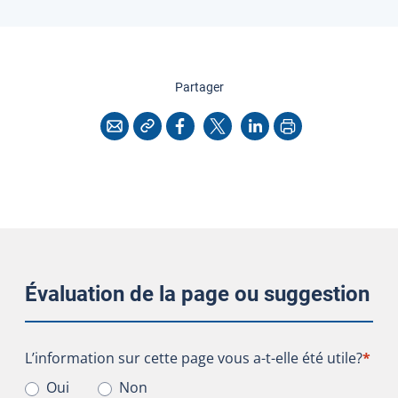
cette page
Partager
Copier l'adresse
Imprimer
Courriel
Facebook
X
LinkedIn
Évaluation de la page ou suggestion
L’information sur cette page vous a-t-elle été utile?
L’information sur cette page vous a-t-elle été utile?
*
Oui
Non