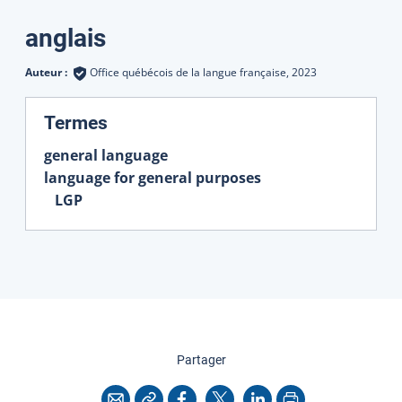
Traductions
anglais
Auteur :
Office québécois de la langue française,
2023
:
Termes
general language
language for general purposes
LGP
cette page
Partager
Copier l'adresse
Imprimer
Courriel
Facebook
X
LinkedIn