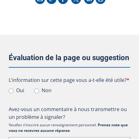
Évaluation de la page ou suggestion
L’information sur cette page vous a-t-elle été utile?
L’information sur cette page vous a-t-elle été utile?
*
Oui
Non
Avez-vous un commentaire à nous transmettre ou
un problème à signaler?
Veuillez n’inscrire aucun renseignement personnel.
Prenez note que
vous ne recevrez aucune réponse
.