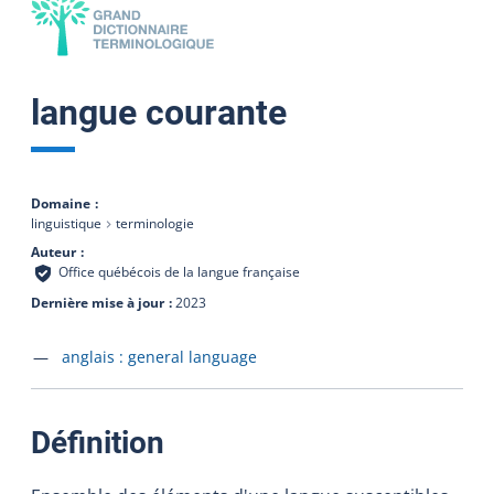
langue courante
Domaine
linguistique
terminologie
Auteur
Office québécois de la langue française
Dernière mise à jour
2023
Accéder à la fiche en
anglais :
general language
:
Définition