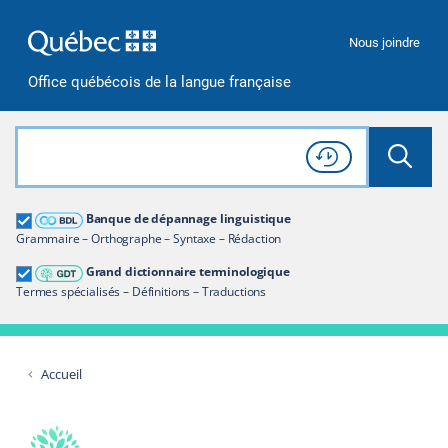
Passer à la recherche
Passer au contenu
Passer à la navigation
Nous joindre
Office québécois de la langue française
Rechercher dans tout le site
Lancer 
Consulter l'
Historique
de recherche
Grand dictionnaire terminologique
Banque de dépannage linguistique
Restreindre aux termes
Grammaire – Orthographe – Syntaxe – Rédaction
Grand dictionnaire terminologique
Termes spécialisés – Définitions – Traductions
Accueil