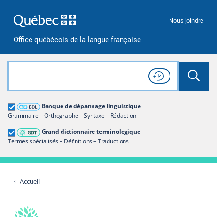
Passer à la recherche
Passer au contenu
Passer à la navigation
Nous joindre
Office québécois de la langue française
Rechercher dans tout le site
Lancer 
Consulter l'
Historique
de recherche
Grand dictionnaire terminologique
Banque de dépannage linguistique
Restreindre aux termes
Grammaire – Orthographe – Syntaxe – Rédaction
Grand dictionnaire terminologique
Termes spécialisés – Définitions – Traductions
Accueil