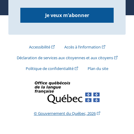
Je veux m’abonner
(Cet hyperlien externe s'ouvrira dans une nouve
(Cet hyperlien exte
Accessibilité
Accès à l’information
(Cet hyperli
Déclaration de services aux citoyennes et aux citoyens
(Cet hyperlien externe s'ouvrira d
Politique de confidentialité
Plan du site
(Cet hyperlien extern
© Gouvernement du Québec, 2026