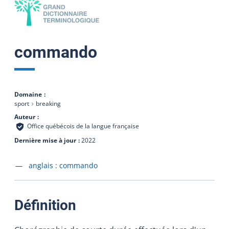
commando
Domaine
sport
breaking
Auteur
Office québécois de la langue française
Dernière mise à jour
2022
Accéder à la fiche en
anglais :
commando
:
Définition