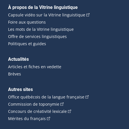
Navigation principale
À propos de la Vitrine linguistique
(Cet hyperlien externe
Capsule vidéo sur la Vitrine linguistique
Foire aux questions
Les mots de la Vitrine linguistique
Offre de services linguistiques
Politiques et guides
Actualités
Articles et fiches en vedette
Brèves
Autres sites
(Cet hyperlien externe 
Office québécois de la langue française
(Cet hyperlien externe s'ouvrira dan
Commission de toponymie
(Cet hyperlien externe s'ouvrira
Concours de créativité lexicale
(Cet hyperlien externe s'ouvrira dans une n
Mérites du français