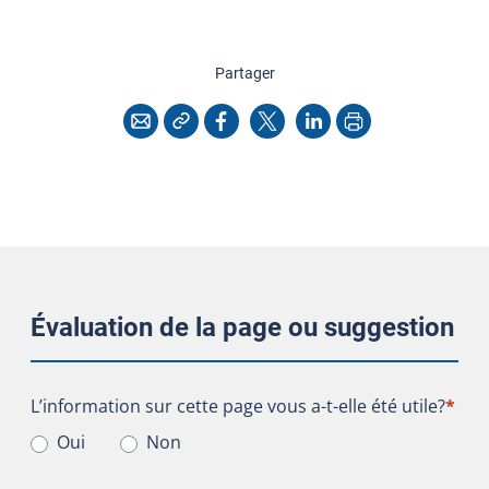
cette page
Partager
Copier l'adresse
Imprimer
Courriel
Facebook
X
LinkedIn
Évaluation de la page ou suggestion
L’information sur cette page vous a-t-elle été utile?
L’information sur cette page vous a-t-elle été utile?
*
Oui
Non