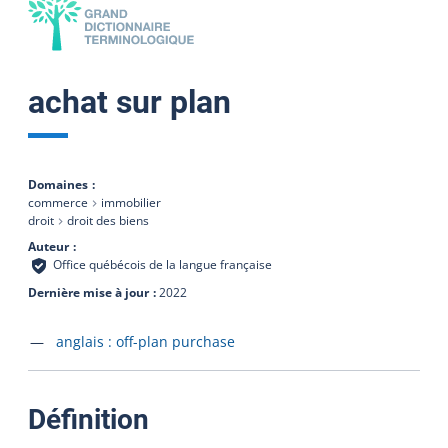
achat sur plan
Domaines
commerce
immobilier
droit
droit des biens
Auteur
Office québécois de la langue française
Dernière mise à jour
2022
Accéder à la fiche en
anglais :
off-plan purchase
:
Définition