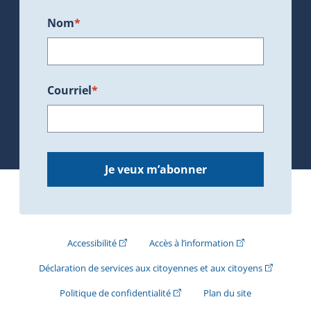
Nom
*
Courriel
*
Je veux m’abonner
(Cet hyperlien externe s'ouvrira dans une nouve
(Cet hyperlien exte
Accessibilité
Accès à l’information
(Cet hyperli
Déclaration de services aux citoyennes et aux citoyens
(Cet hyperlien externe s'ouvrira d
Politique de confidentialité
Plan du site