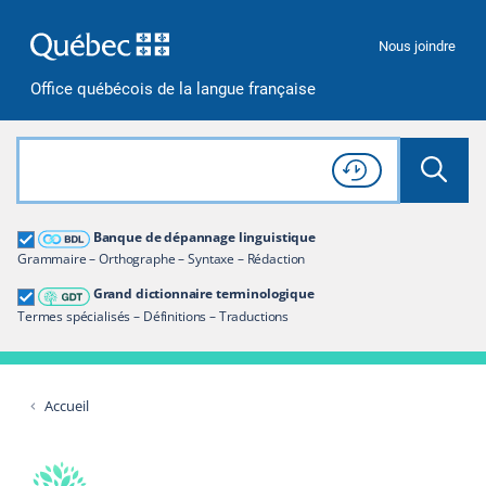
Passer à la recherche
Passer au contenu
Passer à la navigation
Nous joindre
Office québécois de la langue française
Rechercher dans tout le site
Lancer 
Consulter l'
Historique
de recherche
Grand dictionnaire terminologique
Banque de dépannage linguistique
Restreindre aux termes
Grammaire – Orthographe – Syntaxe – Rédaction
Grand dictionnaire terminologique
Termes spécialisés – Définitions – Traductions
Accueil