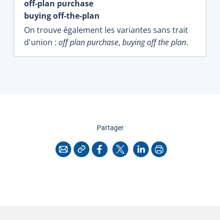
off-plan purchase
buying off-the-plan
On trouve également les variantes sans trait
d'union :
off plan purchase
,
buying off the plan
.
cette page
Partager
Copier l'adresse
Imprimer
Courriel
Facebook
X
LinkedIn