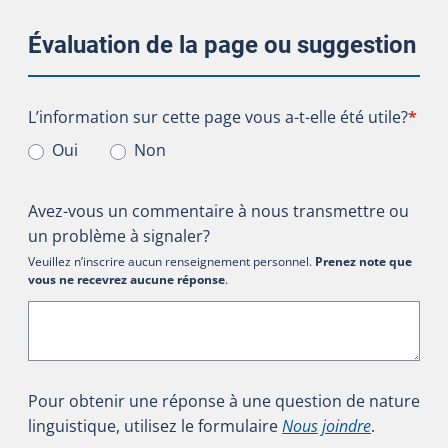
Évaluation de la page ou suggestion
L’information sur cette page vous a-t-elle été utile?
L’information sur cette page vous a-t-elle été utile?
*
Oui
Non
Avez-vous un commentaire à nous transmettre ou
un problème à signaler?
Veuillez n’inscrire aucun renseignement personnel.
Prenez note que
vous ne recevrez aucune réponse
.
Pour obtenir une réponse à une question de nature
linguistique, utilisez le formulaire
Nous joindre
.