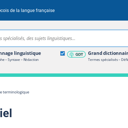
cois de la langue française
Rechercher dans tout le site
ire terminologique
nage linguistique
Grand dictionnai
e – Syntaxe – Rédaction
Termes spécialisés – Défi
re terminologique
iel