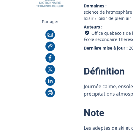
Domaines
science de l'atmosphère
loisir
loisir de plein air
cette page
Partager
Auteurs
Courriel
Office québécois de 
École secondaire Thérès
Copier l'adresse
Dernière mise à jour
2
Facebook
X
:
Définition
LinkedIn
Journée calme, ensole
Imprimer
précipitations atmos
:
Note
Les adeptes de ski et 