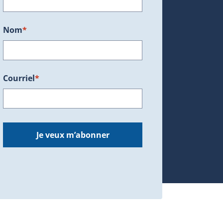
Nom
*
Courriel
*
dans une nouvelle fenêtre.)
Je veux m’abonner