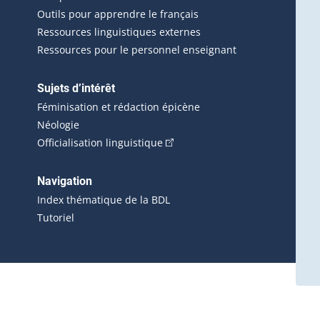
Outils pour apprendre le français
Ressources linguistiques externes
Ressources pour le personnel enseignant
Sujets d’intérêt
Féminisation et rédaction épicène
Néologie
(Cet hyperlien externe s'ouvrira 
Officialisation linguistique
rlien externe s'ouvrira dans une nouvelle fenêtre.)
 s'ouvrira dans une nouvelle fenêtre.)
erne s'ouvrira dans une nouvelle fenêtre.)
Navigation
ira dans une nouvelle fenêtre.)
Index thématique de la BDL
Tutoriel