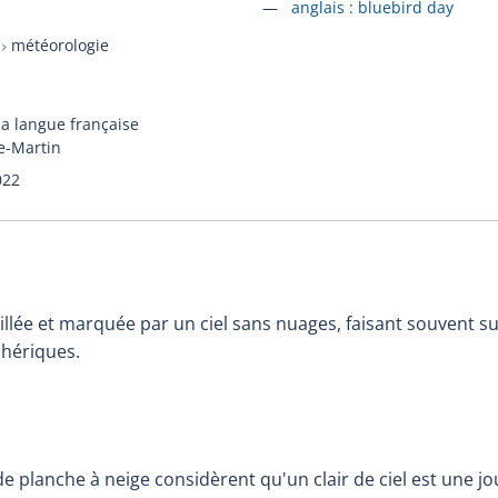
Accéder à la fiche en
anglais :
bluebird day
météorologie
la langue française
e-Martin
022
illée et marquée par un ciel sans nuages, faisant souvent s
phériques.
de planche à neige considèrent qu'un clair de ciel est une j