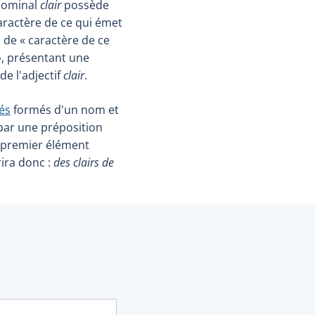
 nominal
clair
possède
aractère de ce qui émet
ns de « caractère de ce
 », présentant une
de l'adjectif
clair
.
és
formés d'un nom et
par une préposition
le premier élément
rira donc :
des clairs de