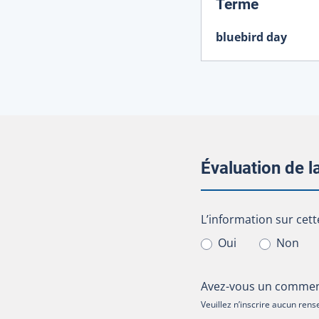
:
Terme
bluebird day
Évaluation de 
L’information sur cet
L’information sur cett
Oui
Non
Avez-vous un comment
Veuillez n’inscrire aucun re