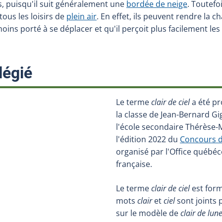
s, puisqu'il suit généralement une
bordée de neige
. Toutefoi
tous les loisirs de
plein air
. En effet, ils peuvent rendre la ch
moins porté à se déplacer et qu'il perçoit plus facilement les
:
légié
Le terme
clair de ciel
a été pr
la classe de Jean-Bernard Gi
l'école secondaire Thérèse-M
l'édition 2022 du
Concours de
organisé par l'Office québéc
française.
Le terme
clair de ciel
est form
mots
clair
et
ciel
sont joints 
sur le modèle de
clair de lun