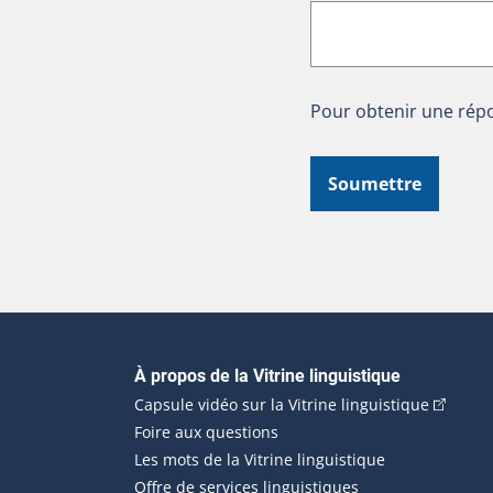
Pour obtenir une répo
Soumettre
Navigation principale
À propos de la Vitrine linguistique
(Cet hyp
Capsule vidéo sur la Vitrine linguistique
Foire aux questions
Les mots de la Vitrine linguistique
Offre de services linguistiques