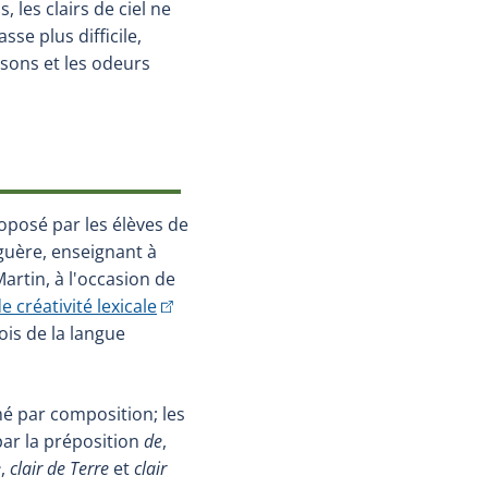
s, les clairs de ciel ne
asse plus difficile,
 sons et les odeurs
oposé par les élèves de
guère, enseignant à
artin, à l'occasion de
(Cet hyperlien externe s'ouvrira dans un
 créativité lexicale
ois de la langue
é par composition; les
par la préposition
de
,
e
,
clair de Terre
et
clair