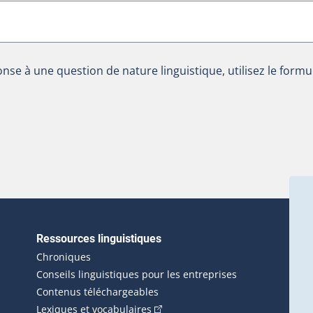
nse à une question de nature linguistique, utilisez le formu
Ressources linguistiques
erlien externe s'ouvrira dans une nouvelle fenêtre.)
Chroniques
Conseils linguistiques pour les entreprises
Contenus téléchargeables
(Cet hyperlien externe s'ouvrira d
Lexiques et vocabulaires