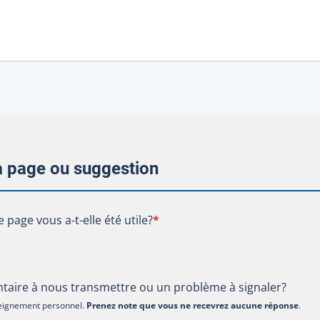
la page ou suggestion
te page vous a-t-elle été utile?
e page vous a-t-elle été utile?
*
aire à nous transmettre ou un problème à signaler?
nseignement personnel.
Prenez note que vous ne recevrez aucune réponse
.