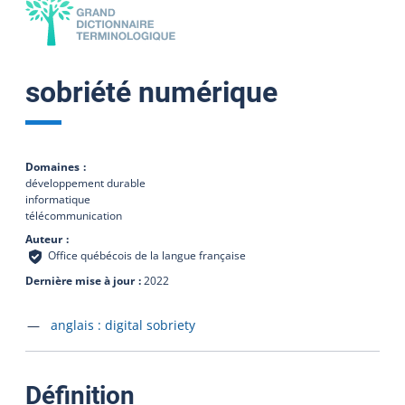
sobriété numérique
Domaines
développement durable
informatique
télécommunication
Auteur
Office québécois de la langue française
Dernière mise à jour
2022
Accéder à la fiche en
anglais :
digital sobriety
:
Définition