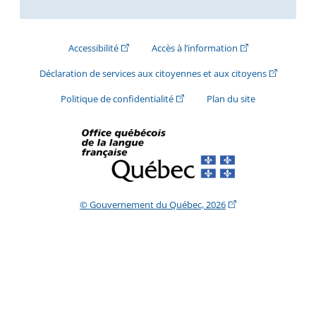
(Cet hyperlien externe s'ouvrira dans une nouve
(Cet hyperlien exte
Accessibilité
Accès à l’information
(Cet hyperli
Déclaration de services aux citoyennes et aux citoyens
(Cet hyperlien externe s'ouvrira d
Politique de confidentialité
Plan du site
(Cet hyperlien extern
© Gouvernement du Québec, 2026