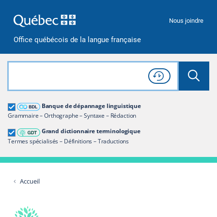
Passer à la recherche
Passer au contenu
Passer à la navigation
Nous joindre
Office québécois de la langue française
Rechercher dans tout le site
Lancer 
Consulter l'
Historique
de recherche
Grand dictionnaire terminologique
Banque de dépannage linguistique
Restreindre aux termes
Grammaire – Orthographe – Syntaxe – Rédaction
Grand dictionnaire terminologique
Termes spécialisés – Définitions – Traductions
Accueil