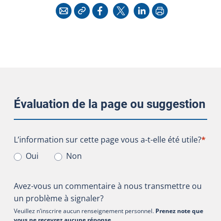
Copier l'adresse
Imprimer
Courriel
Facebook
X
LinkedIn
Évaluation de la page ou suggestion
L’information sur cette page vous a-t-elle été utile?
L’information sur cette page vous a-t-elle été utile?
*
Oui
Non
Avez-vous un commentaire à nous transmettre ou
un problème à signaler?
Veuillez n’inscrire aucun renseignement personnel.
Prenez note que
vous ne recevrez aucune réponse
.