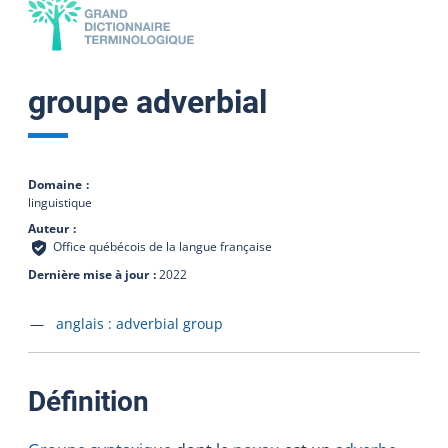
groupe adverbial
Domaine
linguistique
Auteur
Office québécois de la langue française
Dernière mise à jour
2022
Accéder à la fiche en
anglais :
adverbial group
:
Définition