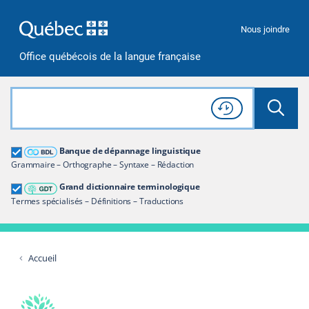
Passer à la recherche
Passer au contenu
Passer à la navigation
Nous joindre
Office québécois de la langue française
Rechercher dans tout le site
Lancer 
Consulter l'
Historique
de recherche
Grand dictionnaire terminologique
Banque de dépannage linguistique
Restreindre aux termes
Grammaire – Orthographe – Syntaxe – Rédaction
Grand dictionnaire terminologique
Termes spécialisés – Définitions – Traductions
Accueil