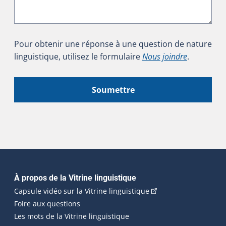
Pour obtenir une réponse à une question de nature
linguistique, utilisez le formulaire
Nous joindre
.
Soumettre
Navigation principale
À propos de la Vitrine linguistique
(Cet hyperlien externe
Capsule vidéo sur la Vitrine linguistique
Foire aux questions
Les mots de la Vitrine linguistique