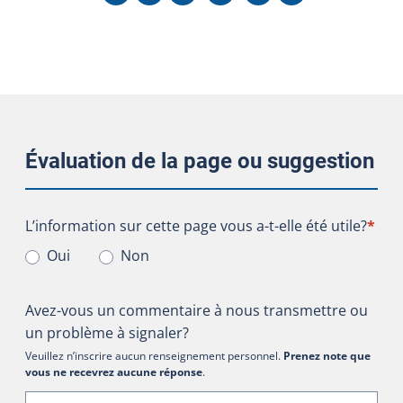
Évaluation de la page ou suggestion
L’information sur cette page vous a-t-elle été utile?
L’information sur cette page vous a-t-elle été utile?
*
Oui
Non
Avez-vous un commentaire à nous transmettre ou
un problème à signaler?
Veuillez n’inscrire aucun renseignement personnel.
Prenez note que
vous ne recevrez aucune réponse
.