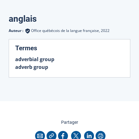
Traductions
anglais
Auteur :
Office québécois de la langue française,
2022
:
Termes
adverbial group
adverb group
cette page
Partager
Copier l'adresse
Imprimer
Courriel
Facebook
X
LinkedIn