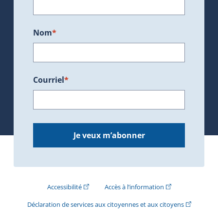
Nom
*
Courriel
*
Je veux m’abonner
(Cet hyperlien externe s'ouvrira dans une nouve
(Cet hyperlien exte
Accessibilité
Accès à l’information
(Cet hyperli
Déclaration de services aux citoyennes et aux citoyens