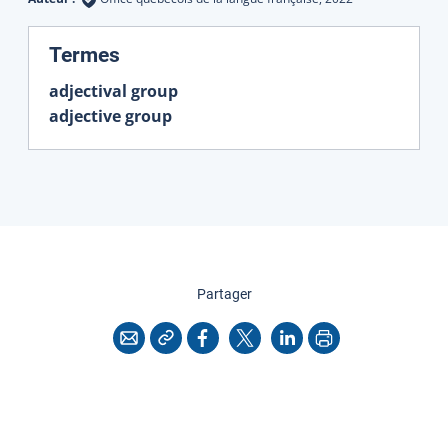
:
Termes
adjectival group
adjective group
cette page
Partager
Copier l'adresse
Imprimer
Courriel
Facebook
X
LinkedIn