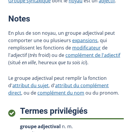
Groupe syntaxique
dont le
noyau
est un
adjectif
.
:
Notes
En plus de son noyau, un groupe adjectival peut
comporter une ou plusieurs
expansions
, qui
remplissent les fonctions de
modificateur
de
l'adjectif (
très
froid) ou de
complément de l'adjectif
(situé
en ville
, heureux
que tu sois ici
).
Le groupe adjectival peut remplir la fonction
d'
attribut du sujet
, d'
attribut du complément
direct
, ou de
complément du nom
ou du pronom.
:
Termes privilégiés
groupe adjectival
n. m.