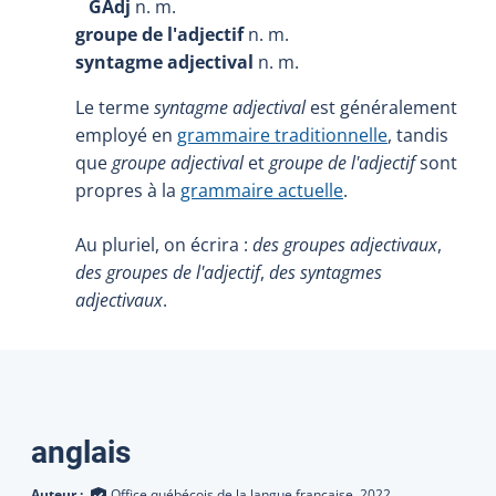
GAdj
n. m.
groupe de l'adjectif
n. m.
syntagme adjectival
n. m.
Le terme
syntagme adjectival
est généralement
employé en
grammaire traditionnelle
, tandis
que
groupe adjectival
et
groupe de l'adjectif
sont
propres à la
grammaire actuelle
.
Au pluriel, on écrira :
des groupes adjectivaux
,
des groupes de l'adjectif
,
des syntagmes
adjectivaux
.
Traductions
anglais
Auteur :
Office québécois de la langue française,
2022