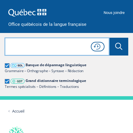
Passer à la recherche
Passer au contenu
Passer à la navigation
Nous joindre
Office québécois de la langue française
Rechercher dans tout le site
Lancer 
Consulter l'
Historique
de recherche
Grand dictionnaire terminologique
Banque de dépannage linguistique
Restreindre aux termes
Grammaire – Orthographe – Syntaxe – Rédaction
Grand dictionnaire terminologique
Termes spécialisés – Définitions – Traductions
Accueil