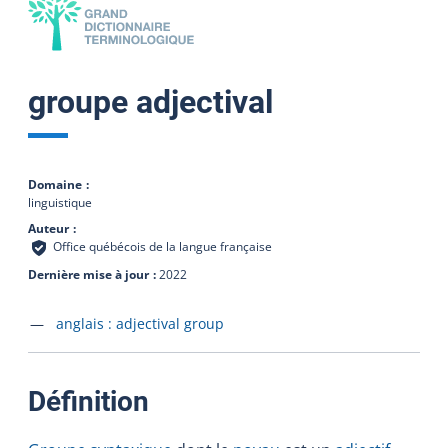
groupe adjectival
Domaine
linguistique
Auteur
Office québécois de la langue française
Dernière mise à jour
2022
Accéder à la fiche en
anglais :
adjectival group
:
Définition