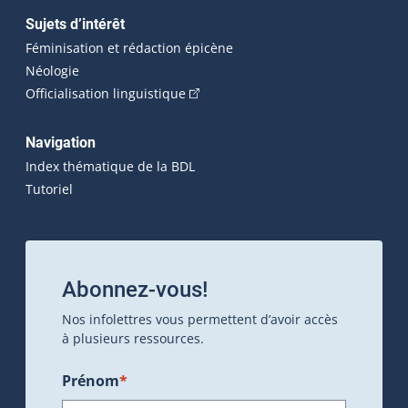
Sujets d’intérêt
Féminisation et rédaction épicène
Néologie
(Cet hyperlien externe s'ouvrira dan
Officialisation linguistique
Navigation
Index thématique de la BDL
Tutoriel
Abonnez-vous!
Nos infolettres vous permettent d’avoir accès
à plusieurs ressources.
Prénom
*